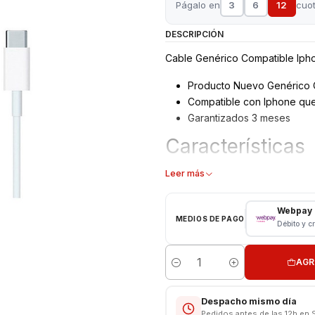
Págalo en
3
6
12
cuo
DESCRIPCIÓN
Cable Genérico Compatible Ipho
Producto Nuevo Genérico 
Compatible con Iphone que 
Garantizados 3 meses
Características
Cable USB/Datos /Carga Co
Leer más
Longitud: 1 metro Sellado
Color: Blanco
Webpay
MEDIOS DE PAGO
Salida: Lightning A C
Débito y c
Somos VENTAS ELECTRONICAS
AGR
Cantidad
Despacho mismo día
Pedidos antes de las 12h en 