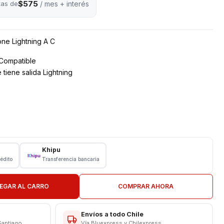
$575
tas de
/ mes + interés
ne Lightning A C
Compatible
tiene salida Lightning
mpatible todos los IOS
Khipu
rédito
Transferencia bancaria
EGAR AL CARRO
COMPRAR AHORA
Envíos a todo Chile
Santiago
Vía Bluexpress y Chilexpress