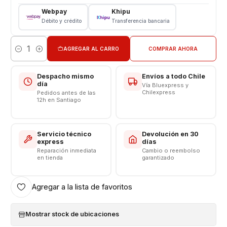
Webpay
Khipu
Características:
Débito y crédito
Transferencia bancaria
Cable
AGREGAR AL CARRO
COMPRAR AHORA
Cantidad
Cable USB A C Original Samsung
Longitud 1 Metros
Despacho mismo
Envíos a todo Chile
Modelo: EP-DR140AWZ
día
Vía Bluexpress y
Compatibilidad Carga Rápida - Carga Turbo
Chilexpress
Pedidos antes de las
12h en Santiago
Salida Tipo USB A C
Salida 5 volt - 9 volt - 12 volt
No incluye Caja
Servicio técnico
Devolución en 30
express
días
Somos VENTAS ELECTRONICAS
Reparación inmediata
Cambio o reembolso
en tienda
garantizado
Agregar a la lista de favoritos
Mostrar stock de ubicaciones