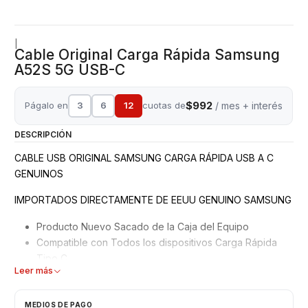
|
Cable Original Carga Rápida Samsung
A52S 5G USB-C
$992
Págalo en
3
6
12
cuotas de
/ mes + interés
DESCRIPCIÓN
CABLE USB ORIGINAL SAMSUNG CARGA RÁPIDA USB A C
GENUINOS
IMPORTADOS DIRECTAMENTE DE EEUU GENUINO SAMSUNG
Producto Nuevo Sacado de la Caja del Equipo
Compatible con Todos los dispositivos Carga Rápida
Tipo C
Leer más
Marca Compatible Iphone - Samsung - Huawei - LG -
Xiaomi - Motorola, etc
Garantizados 3 meses
MEDIOS DE PAGO