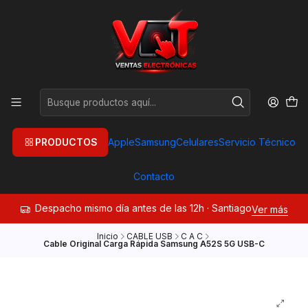
PRODUCTOS
Apple
Samsung
Celulares
Servicio Técnico
Contacto
Despacho mismo día antes de las 12h · Santiago
Ver más
Inicio
CABLE USB
C A C
Cable Original Carga Rápida Samsung A52S 5G USB-C