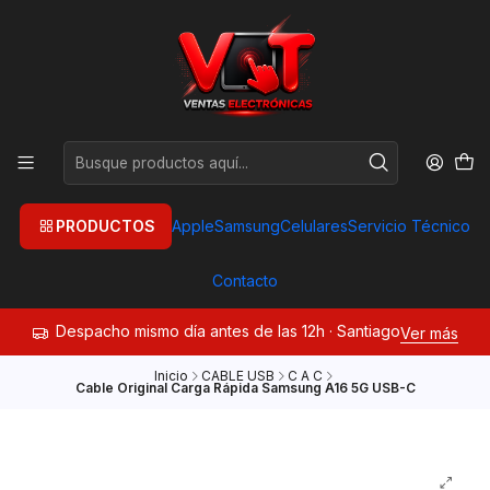
PRODUCTOS
Apple
Samsung
Celulares
Servicio Técnico
Contacto
Despacho mismo día antes de las 12h · Santiago
Ver más
Inicio
CABLE USB
C A C
Cable Original Carga Rápida Samsung A16 5G USB-C