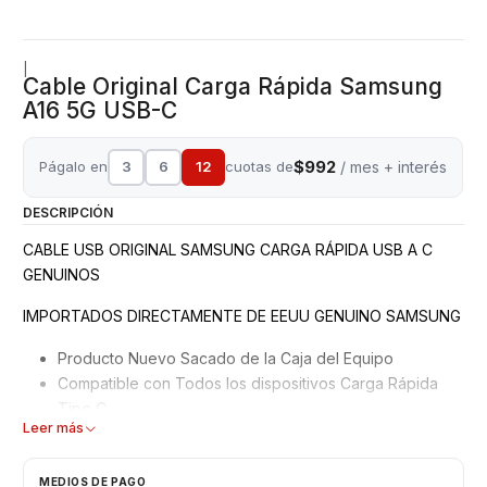
|
Cable Original Carga Rápida Samsung
A16 5G USB-C
$992
Págalo en
3
6
12
cuotas de
/ mes + interés
DESCRIPCIÓN
CABLE USB ORIGINAL SAMSUNG CARGA RÁPIDA USB A C
GENUINOS
IMPORTADOS DIRECTAMENTE DE EEUU GENUINO SAMSUNG
Producto Nuevo Sacado de la Caja del Equipo
Compatible con Todos los dispositivos Carga Rápida
Tipo C
Leer más
Marca Compatible Iphone - Samsung - Huawei - LG -
Xiaomi - Motorola, etc
Garantizados 3 meses
MEDIOS DE PAGO