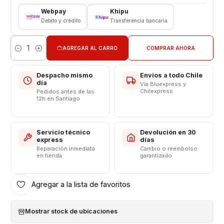
Webpay
Khipu
Características:
Débito y crédito
Transferencia bancaria
Cable
AGREGAR AL CARRO
COMPRAR AHORA
Cantidad
Cable USB A C Original Samsung
Longitud 1 Metros
Despacho mismo
Envíos a todo Chile
Modelo: EP-DR140AWZ
día
Vía Bluexpress y
Compatibilidad Carga Rápida - Carga Turbo
Chilexpress
Pedidos antes de las
12h en Santiago
Salida Tipo USB A C
Salida 5 volt - 9 volt - 12 volt
No incluye Caja
Servicio técnico
Devolución en 30
express
días
Somos VENTAS ELECTRONICAS
Reparación inmediata
Cambio o reembolso
en tienda
garantizado
Agregar a la lista de favoritos
Mostrar stock de ubicaciones