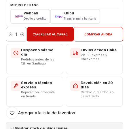
Garantizados 6 meses
MEDIOS DE PAGO
Webpay
Khipu
Características:
Débito y crédito
Transferencia bancaria
Cable
AGREGAR AL CARRO
COMPRAR AHORA
Cantidad
Cable C A C Original Motorola
Color Negro
Despacho mismo
Envíos a todo Chile
Longitud 1 Metro
día
Vía Bluexpress y
Compatibilidad Carga Rápida - Carga Turbo Power -
Chilexpress
Pedidos antes de las
12h en Santiago
Super Charger
Salida Tipo C A C
Salida 5 volt - 9 volt - 12 volt - hasta 125w
Servicio técnico
Devolución en 30
No incluye Caja
express
días
Reparación inmediata
Cambio o reembolso
----------------------------
en tienda
garantizado
Agregar a la lista de favoritos
Mostrar stock de ubicaciones