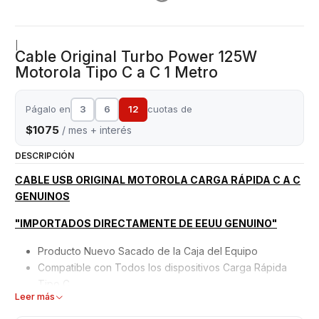
|
Cable Original Turbo Power 125W
Motorola Tipo C a C 1 Metro
Págalo en
3
6
12
cuotas de
$1075
/ mes + interés
DESCRIPCIÓN
CABLE USB ORIGINAL MOTOROLA CARGA RÁPIDA C A C
GENUINOS
"IMPORTADOS DIRECTAMENTE DE EEUU GENUINO"
Producto Nuevo Sacado de la Caja del Equipo
Compatible con Todos los dispositivos Carga Rápida
Tipo C
Leer más
Marca Compatible - Samsung - Huawei - LG - Xiaomi -
Motorola, etc