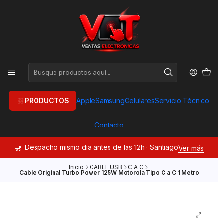
PRODUCTOS
Apple
Samsung
Celulares
Servicio Técnico
Contacto
Despacho mismo día antes de las 12h · Santiago
Ver más
Inicio
CABLE USB
C A C
Cable Original Turbo Power 125W Motorola Tipo C a C 1 Metro