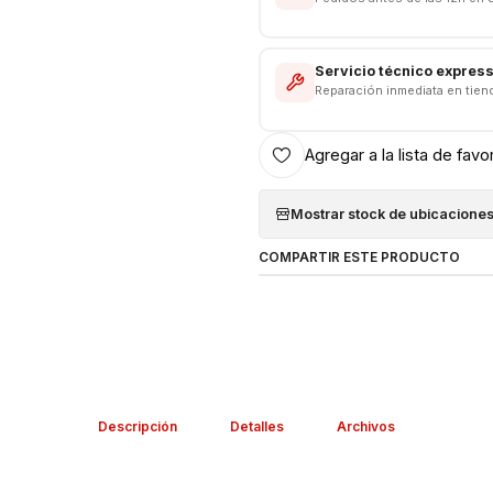
Salida Tipo USB A C
Salida 5.0 A - 45W (Carga 
No incluye Caja
Servicio técnico expres
Reparación inmediata en tien
---------------------------------
Agregar a la lista de favo
Mostrar stock de ubicacione
COMPARTIR ESTE PRODUCTO
Descripción
Detalles
Archivos