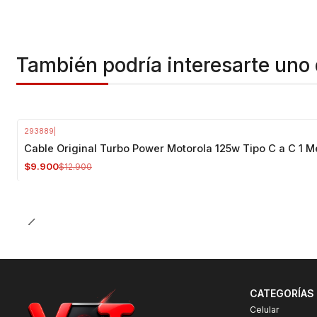
También podría interesarte uno 
293889
|
-23%
OFF
Cable Original Turbo Power Motorola 125w Tipo C a C 1 M
$9.900
$12.900
CATEGORÍAS
Celular