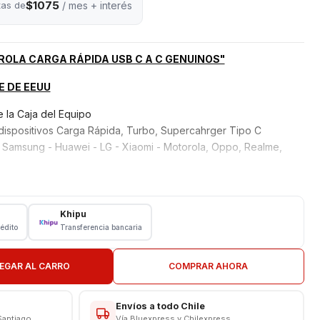
$1075
tas de
/ mes + interés
ROLA CARGA RÁPIDA USB C A C GENUINOS"
 DE EEUU
la Caja del Equipo
dispositivos Carga Rápida, Turbo, Supercahrger Tipo C
 Samsung - Huawei - LG - Xiaomi - Motorola, Oppo, Realme,
Khipu
rédito
Transferencia bancaria
otorola
EGAR AL CARRO
COMPRAR AHORA
Envíos a todo Chile
da - Carga Turbo
Santiago
Vía Bluexpress y Chilexpress