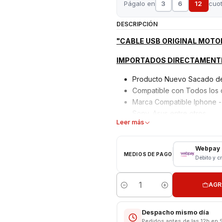
Págalo en
3
6
12
cuo
DESCRIPCIÓN
"CABLE USB ORIGINAL MOTO
IMPORTADOS DIRECTAMENTE
Producto Nuevo Sacado de 
Compatible con Todos los 
Marca Compatible Iphone -
Sony, Asus entre otros
Leer más
Garantizados 6 meses
Características:
Webpay
MEDIOS DE PAGO
Débito y c
Cable
Cable USB C A C Original M
AGR
Cantidad
Longitud 1.0 Metros
Modelo: SC18C24368
Despacho mismo día
Compatibilidad Carga Rápi
Pedidos antes de las 12h en 