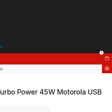
to
0
 C
 Turbo Power 45W Motorola USB