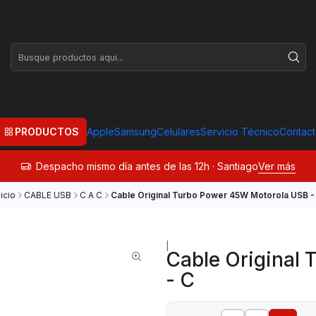
PRODUCTOS
Apple
Samsung
Celulares
Servicio Técnico
Contac
Despacho mismo día antes de las 12h · Santiago
Ver más
nicio
CABLE USB
C A C
Cable Original Turbo Power 45W Motorola USB -
|
Cable Original
- C