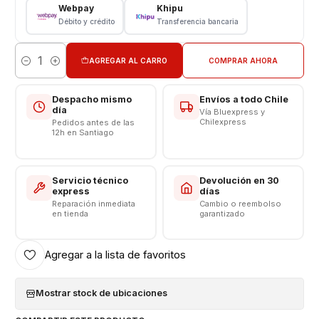
Cable
Webpay
Khipu
Débito y crédito
Transferencia bancaria
Cable USB A C Genérico
Color Blanco
Longitud 3 Metros
AGREGAR AL CARRO
COMPRAR AHORA
Cantidad
Compatibilidad Carga Rápida - Carga Turbo
Salida Tipo USB A C
Despacho mismo
Envíos a todo Chile
Salida 5 volt - 9 volt
día
Vía Bluexpress y
Chilexpress
Pedidos antes de las
12h en Santiago
Somos VENTAS ELECTRONICAS
Servicio técnico
Devolución en 30
express
días
Reparación inmediata
Cambio o reembolso
en tienda
garantizado
Agregar a la lista de favoritos
Mostrar stock de ubicaciones