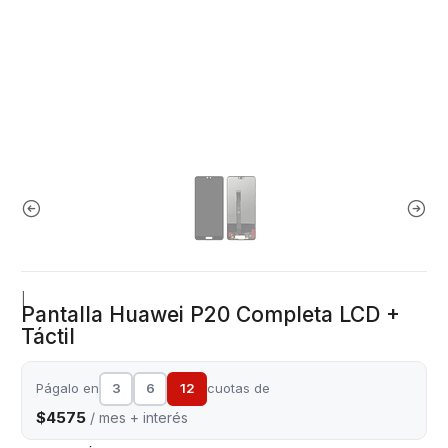
|
Pantalla Huawei P20 Completa LCD +
Táctil
Págalo en
3
6
12
cuotas de
$4575
/ mes + interés