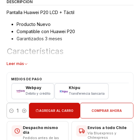
DESCRIPCIÓN
Pantalla Huawei P20 LCD + Táctil
Producto Nuevo
Compatible con Huawei P20
Garantizados 3 meses
Características
Pantalla Huawei
Leer más
Tipo: LCD + Touch
Modelo: P20
MEDIOS DE PAGO
Color: Negro
Webpay
Khipu
Débito y crédito
Transferencia bancaria
Valor NO Incluye Instalación
Somos VENTAS ELECTRONICAS
AGREGAR AL CARRO
COMPRAR AHORA
Cantidad
Despacho mismo
Envíos a todo Chile
día
Vía Bluexpress y
Chilexpress
Pedidos antes de las