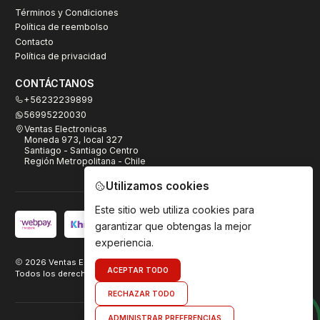
Términos y Condiciones
Política de reembolso
Contacto
Política de privacidad
CONTÁCTANOS
+56232239899
56995220030
Ventas Electronicas
Moneda 973, local 327
Santiago - Santiago Centro
Región Metropolitana - Chile
Utilizamos cookies
Este sitio web utiliza cookies para
garantizar que obtengas la mejor
experiencia.
2026 Ventas Electrónicas.
ACEPTAR TODO
Todos los derechos reservados. Desarrollado por
TeamDigital.cl
RECHAZAR TODO
ADMINISTRAR PREFERENCIAS