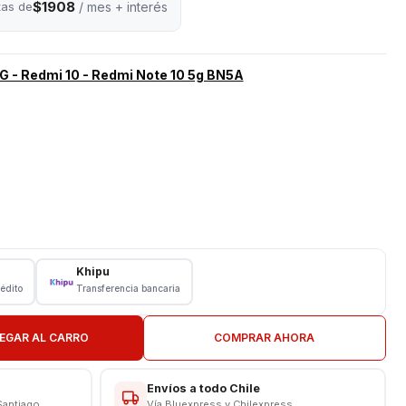
$1908
tas de
/ mes + interés
G - Redmi 10 - Redmi Note 10 5g BN5A
Khipu
rédito
Transferencia bancaria
EGAR AL CARRO
COMPRAR AHORA
(Modelos: M2103K19G, M2103K19C)
Envíos a todo Chile
Modelos: M2103K19PG, M2103K19PY, M2103K19PI)
Santiago
Vía Bluexpress y Chilexpress