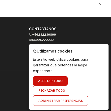
CONTÁCTANOS
+56232239899
56995220030
Ventas Electronicas
Moneda 973, local 327
Utilizamos cookies
Santiago - Santiago Centro
Región Metropolitana - Chile
Este sitio web utiliza cookies para
garantizar que obtengas la mejor
experiencia.
ACEPTAR TODO
RECHAZAR TODO
ADMINISTRAR PREFERENCIAS
Envíanos un mensaje de WhatsApp