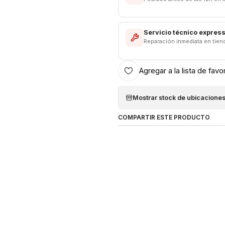
Xiaomi Redmi 10
(Versione
21121119SG, 22011119UY)
Xiaomi Redmi 10 5G
(Mode
Servicio técnico expres
Reparación inmediata en tien
Xiaomi Redmi Note 10T /
"CONSULTE POR INSTALACIÓ
Agregar a la lista de favo
------------------------------
Mostrar stock de ubicacione
COMPARTIR ESTE PRODUCTO