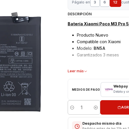
Págalo en
3
6
12
cuo
DESCRIPCIÓN
Batería Xiaomi Poco M3 Pro 5
Producto Nuevo
Compatible con Xiaomi
Modelo:
BN5A
Garantizados 3 meses
Características:
Leer más
Tipo: Li - ion Battery
Modelo: BN5A
Webpay
MEDIOS DE PAGO
Capacidad: 5000 mAh
Débito y c
Voltaje: 3.8 v - 19.3Wh
Límite Voltaje: 4.4v
AGR
Cantidad
Compatibilidades:
Xiaomi Redmi Note 10 5G
Despacho mismo día
Xiaomi Poco M3 Pro 5G
(
Pedidos antes de las 12h en 