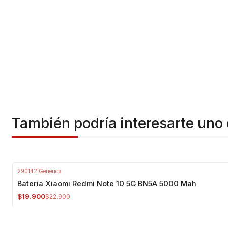
También podría interesarte uno 
290142
|
Genérica
-13%
OFF
Bateria Xiaomi Redmi Note 10 5G BN5A 5000 Mah
$19.900
$22.900