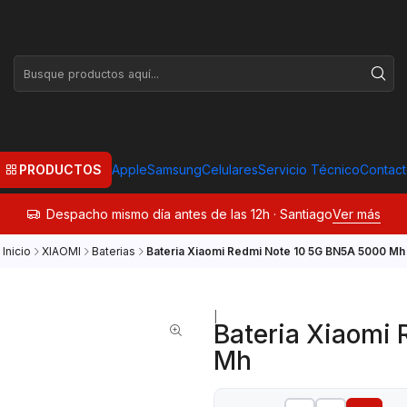
PRODUCTOS
Apple
Samsung
Celulares
Servicio Técnico
Contac
Despacho mismo día antes de las 12h · Santiago
Ver más
Inicio
XIAOMI
Baterias
Bateria Xiaomi Redmi Note 10 5G BN5A 5000 Mh
|
Bateria Xiaomi
Mh