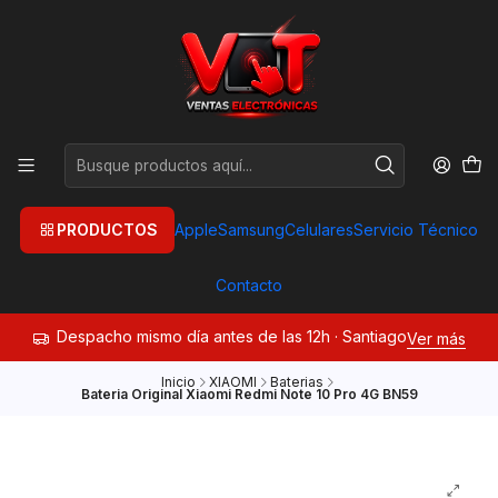
PRODUCTOS
Apple
Samsung
Celulares
Servicio Técnico
Contacto
Despacho mismo día antes de las 12h · Santiago
Ver más
Inicio
XIAOMI
Baterias
Bateria Original Xiaomi Redmi Note 10 Pro 4G BN59