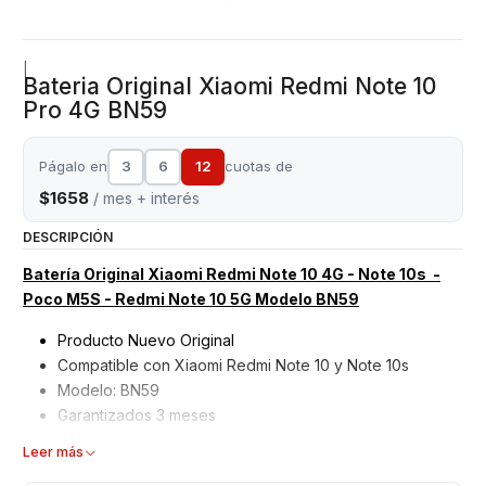
|
Bateria Original Xiaomi Redmi Note 10
Pro 4G BN59
Págalo en
3
6
12
cuotas de
$1658
/ mes + interés
DESCRIPCIÓN
Batería Original Xiaomi Redmi Note 10 4G - Note 10s -
Poco M5S - Redmi Note 10 5G Modelo BN59
Producto Nuevo Original
Compatible con Xiaomi Redmi Note 10 y Note 10s
Modelo: BN59
Garantizados 3 meses
Leer más
Características