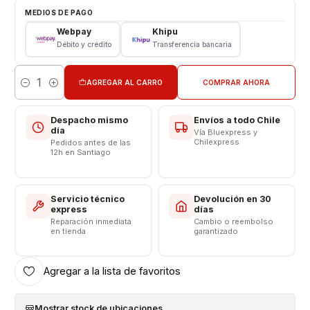
Tipo: Li - ion Battery
MEDIOS DE PAGO
Modelo: BN59
Webpay
Khipu
Capacidad: 5000 mAh
Débito y crédito
Transferencia bancaria
Voltaje: 3.8 v - 18.9Wh
Límite Voltaje: 4.4v
AGREGAR AL CARRO
COMPRAR AHORA
Cantidad
Compatibilidades:
Xiaomi Redmi Note 10 4G
(Modelos: M2101K7AI,
Despacho mismo
Envíos a todo Chile
M2101K7AG)
día
Vía Bluexpress y
Chilexpress
Pedidos antes de las
Xiaomi Redmi Note 10S
(Modelos: M2101K7BG,
12h en Santiago
M2101K7BI, M2101K7BNY, M2101K7BL)
Xiaomi Poco M5s
(Modelo: 2207117BPG)
Xiaomi Redmi Note 10 5G
/
Redmi 10 2022
Servicio técnico
Devolución en 30
express
días
------------------------------------------------
Reparación inmediata
Cambio o reembolso
en tienda
garantizado
Agregar a la lista de favoritos
Mostrar stock de ubicaciones