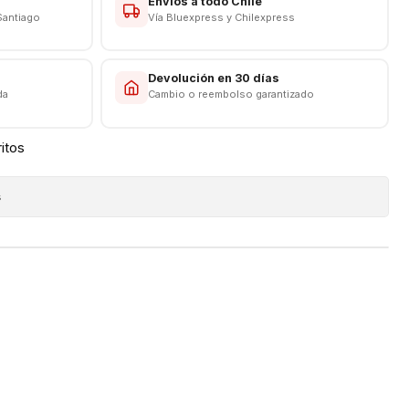
Envíos a todo Chile
CAS
Santiago
Vía Bluexpress y Chilexpress
s
Devolución en 30 días
da
Cambio o reembolso garantizado
ritos
s