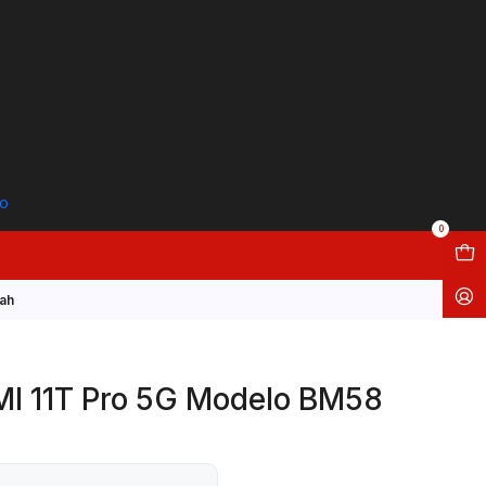
to
0
Mah
MI 11T Pro 5G Modelo BM58