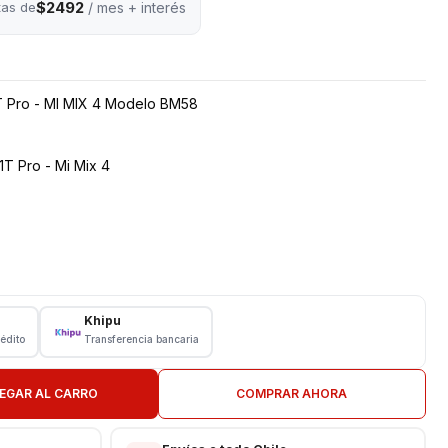
$2492
tas de
/ mes + interés
1T Pro - MI MIX 4 Modelo BM58
1T Pro - Mi Mix 4
Khipu
rédito
Transferencia bancaria
EGAR AL CARRO
COMPRAR AHORA
N TIENDA