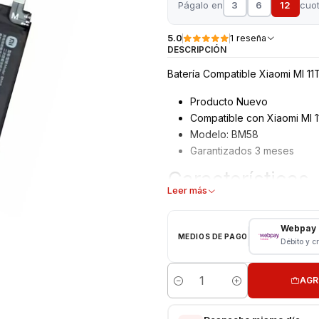
Págalo en
3
6
12
cuo
5.0
1 reseña
DESCRIPCIÓN
Batería Compatible Xiaomi MI 1
Producto Nuevo
Compatible con Xiaomi MI 1
Modelo: BM58
Garantizados 3 meses
Características
Leer más
Tipo: Li - ion Battery
Modelo: BM58
Webpay
MEDIOS DE PAGO
Capacidad: 5000 mAh
Débito y c
Voltaje: 3.8 v - 19.3Wh
Límite Voltaje: 4.4v
AGR
Cantidad
CONSULTE POR INSTALACIÓN E