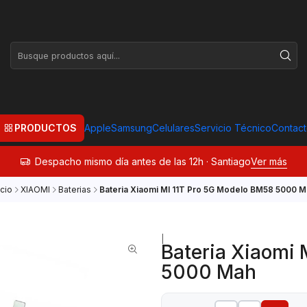
PRODUCTOS
Apple
Samsung
Celulares
Servicio Técnico
Contac
Despacho mismo día antes de las 12h · Santiago
Ver más
icio
XIAOMI
Baterias
Bateria Xiaomi MI 11T Pro 5G Modelo BM58 5000 
|
Bateria Xiaomi 
5000 Mah