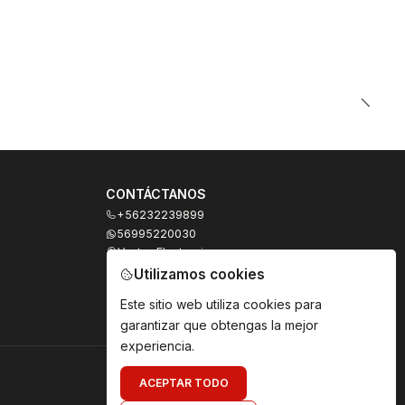
CONTÁCTANOS
+56232239899
56995220030
Ventas Electronicas
Moneda 973, local 327
Utilizamos cookies
Santiago - Santiago Centro
Región Metropolitana - Chile
Este sitio web utiliza cookies para
garantizar que obtengas la mejor
experiencia.
ACEPTAR TODO