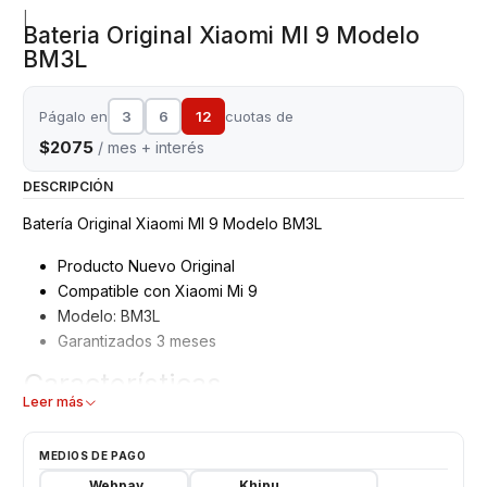
|
Bateria Original Xiaomi MI 9 Modelo
BM3L
Págalo en
3
6
12
cuotas de
$2075
/ mes + interés
DESCRIPCIÓN
Batería Original Xiaomi MI 9 Modelo BM3L
Producto Nuevo Original
Compatible con Xiaomi Mi 9
Modelo: BM3L
Garantizados 3 meses
Características
Leer más
Tipo: Li - ion Battery
Modelo: BM3L
MEDIOS DE PAGO
Capacidad: 3300 mAh
Webpay
Khipu