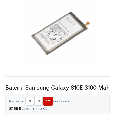
|
Bateria Samsung Galaxy S10E 3100 Mah
Págalo en
3
6
12
cuotas de
$1658
/ mes + interés