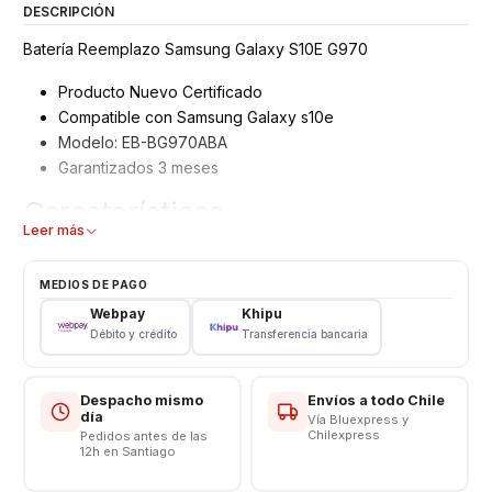
DESCRIPCIÓN
Batería Reemplazo Samsung Galaxy S10E G970
Producto Nuevo Certificado
Compatible con Samsung Galaxy s10e
Modelo: EB-BG970ABA
Garantizados 3 meses
Características
Leer más
Bateria Samsung Galaxy S10e Reemplazo
Tipo: Li - ion Battery
MEDIOS DE PAGO
Modelo: EB-BG970ABA
Webpay
Khipu
Capacidad: 3100 mAh
Débito y crédito
Transferencia bancaria
Voltaje: 3.8 v / Wh
CONSULTE POR INSTALACIÓN EN TIENDA
Despacho mismo
Envíos a todo Chile
día
Vía Bluexpress y
Respaldo VENTAS ELECTRONICAS
Chilexpress
Pedidos antes de las
12h en Santiago