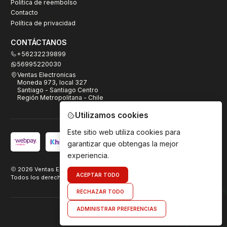
Política de reembolso
Contacto
Política de privacidad
CONTÁCTANOS
+56232239899
56995220030
Ventas Electronicas
Moneda 973, local 327
Santiago - Santiago Centro
Región Metropolitana - Chile
Utilizamos cookies
Este sitio web utiliza cookies para
garantizar que obtengas la mejor
experiencia.
2026 Ventas Electrónicas.
ACEPTAR TODO
Todos los derechos reservados. Desarrollado por
TeamDigital.cl
RECHAZAR TODO
ADMINISTRAR PREFERENCIAS
Envíanos un mensaje de WhatsApp
VOLVER ARRIBA