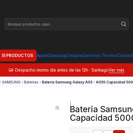
PRODUCTOS
Apple
Samsung
Celulares
Servicio Técnico
Contac
Despacho mismo día antes de las 12h · Santiago
Ver más
SAMSUNG
Baterias
Bateria Samsung Galaxy A03 - A03S Capacidad 50
|
Bateria Samsun
Capacidad 500