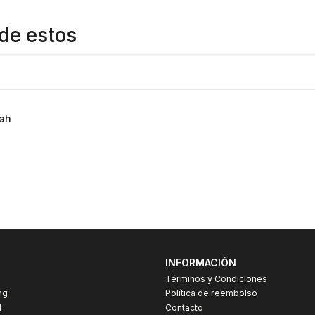
de estos
Mah
INFORMACIÓN
Términos y Condiciones
ng
Política de reembolso
I
Contacto