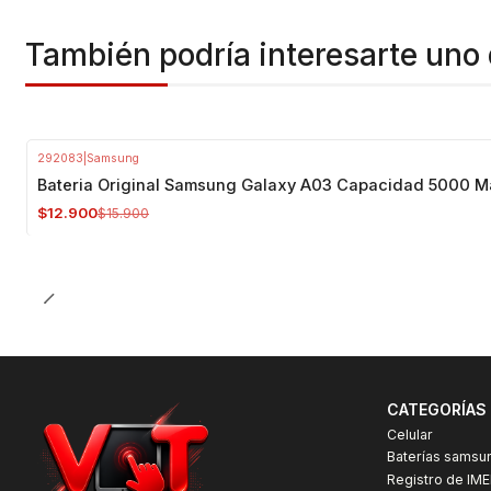
También podría interesarte uno 
292083
|
Samsung
-19%
OFF
Bateria Original Samsung Galaxy A03 Capacidad 5000 
$12.900
$15.900
CATEGORÍAS
Celular
Baterías samsu
Registro de IME