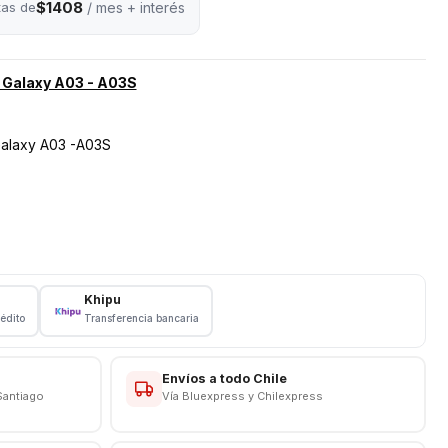
$1408
tas de
/ mes + interés
 Galaxy A03 - A03S
alaxy A03 -A03S
3 - A03S
Khipu
rédito
Transferencia bancaria
Envíos a todo Chile
Santiago
Vía Bluexpress y Chilexpress
co especializado para la instalación de todos nuestros