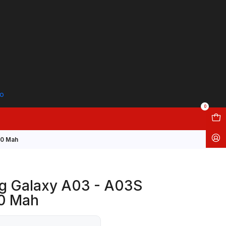
to
0
00 Mah
g Galaxy A03 - A03S
0 Mah