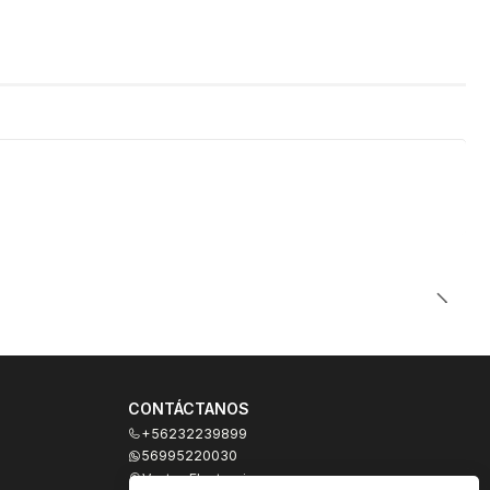
CONTÁCTANOS
+56232239899
56995220030
Ventas Electronicas