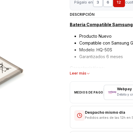
Págalo en
3
6
12
cuo
DESCRIPCIÓN
Batería Compatible Samsung
Producto Nuevo
Compatible con Samsung G
Modelo: HQ-50S
Garantizados 6 meses
Características:
Leer más
Bateria Samsung Galaxy A0
Tipo: Li - ion Battery
Webpay
MEDIOS DE PAGO
Modelo: HQ-50S
Débito y c
Capacidad: 5000 mAh
Voltaje: 3.8 v / 19.25Wh
Despacho mismo día
Pedidos antes de las 12h en 
"Contamos con servicio técni
repuestos."