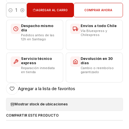
Límite Voltaje: 4.4v
AGREGAR AL CARRO
COMPRAR AHORA
Cantidad
CONSULTE POR INSTALACIÓN EN TIENDA
Despacho mismo
Envíos a todo Chile
Somos VENTAS ELECTRONICAS
día
Vía Bluexpress y
Chilexpress
Pedidos antes de las
12h en Santiago
Servicio técnico
Devolución en 30
express
días
Reparación inmediata
Cambio o reembolso
en tienda
garantizado
Agregar a la lista de favoritos
Mostrar stock de ubicaciones
COMPARTIR ESTE PRODUCTO