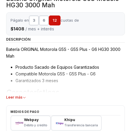
HG30 3000 Mah
Págalo en
3
6
12
cuotas de
$1408
/ mes + interés
DESCRIPCIÓN
Batería ORIGINAL Motorola G5S - G5S Plus - G6 HG30 3000
Mah
Producto Sacado de Equipos Garantizados
Compatible Motorola G5S - G5S Plus - G6
Garantizados 3 meses
Características
Leer más
Batería Motorola Original
Tipo: Li - ion Battery
MEDIOS DE PAGO
Modelo: HG30
Webpay
Khipu
Capacidad: 3000 mAh
Débito y crédito
Transferencia bancaria
Voltaje: 3.8 v - 11.4wh