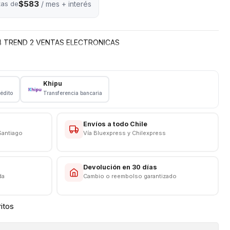
$583
tas de
/ mes + interés
4 TREND 2 VENTAS ELECTRONICAS
Khipu
rédito
Transferencia bancaria
Envíos a todo Chile
Santiago
Vía Bluexpress y Chilexpress
s
Devolución en 30 días
da
Cambio o reembolso garantizado
ritos