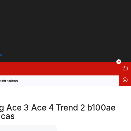
to
0
ectronicas
g Ace 3 Ace 4 Trend 2 b100ae
icas