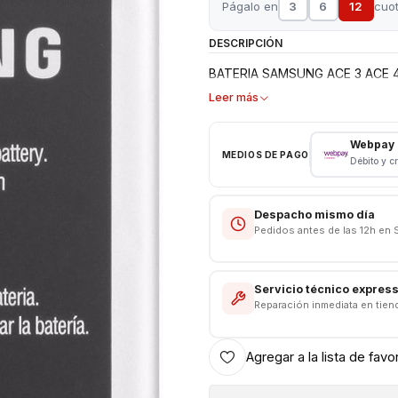
Págalo en
3
6
12
cuo
DESCRIPCIÓN
BATERIA SAMSUNG ACE 3 ACE 
Leer más
Webpay
MEDIOS DE PAGO
Débito y c
Despacho mismo día
Pedidos antes de las 12h en 
Servicio técnico expres
Reparación inmediata en tien
Agregar a la lista de favo