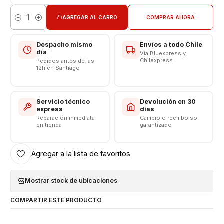
Límite Voltaje: 4.4v
AGREGAR AL CARRO
COMPRAR AHORA
Cantidad
Consulte por Instalación
Despacho mismo
Envíos a todo Chile
Somos VENTAS ELECTRONICAS
día
Vía Bluexpress y
Chilexpress
Pedidos antes de las
12h en Santiago
Servicio técnico
Devolución en 30
express
días
Reparación inmediata
Cambio o reembolso
en tienda
garantizado
Agregar a la lista de favoritos
Mostrar stock de ubicaciones
COMPARTIR ESTE PRODUCTO