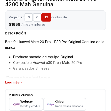
4200 Mah Genuina
Págalo en
3
6
12
cuotas de
$1658
/ mes + interés
DESCRIPCIÓN
Batería Huawei Mate 20 Pro - P30 Pro Original Genuina de la
marca
Producto sacado de equipo Original
Compatible Huawei p30 Pro / Mate 20 Pro
Garantizados 3 meses
Características
Leer más
Batería Huawei
Tipo: Li - ion Battery
MEDIOS DE PAGO
Modelo: HB4486486ECW
Webpay
Khipu
Capacidad: 4200 mAh
Débito y crédito
Transferencia bancaria
Voltaje: 3.82 v - 16.04wh