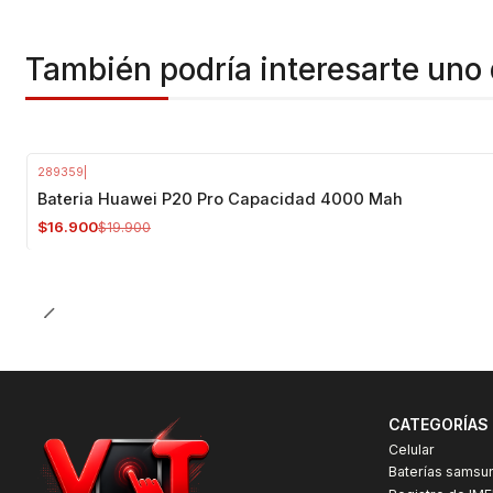
También podría interesarte uno 
289359
|
-15%
OFF
Bateria Huawei P20 Pro Capacidad 4000 Mah
$16.900
$19.900
CATEGORÍAS
Celular
Baterías samsu