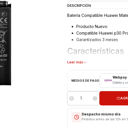
DESCRIPCIÓN
Batería Compatible Huawei Mate
Producto Nuevo
Compatible Huawei p30 Pro
Garantizados 3 meses
Características
Batería Huawei Certificada
Leer más
Tipo: Li - ion Battery
Modelo: HB4486486ECW
Webpay
MEDIOS DE PAGO
Capacidad: 4200 mAh
Débito y c
Voltaje: 3.82 v - 16.04wh
Límite Voltaje: 4.4v
AGR
Cantidad
CONSULTE POR INSTALACIÓN E
Despacho mismo día
Somos VENTAS ELECTRONICAS
Pedidos antes de las 12h en 