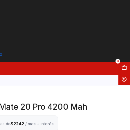
to
0
 Mate 20 Pro 4200 Mah
$2242
tas de
/ mes + interés