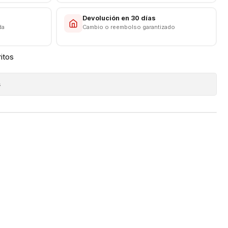
s
Devolución en 30 días
da
Cambio o reembolso garantizado
ritos
s