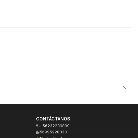
CONTÁCTANOS
+56232239899
56995220030