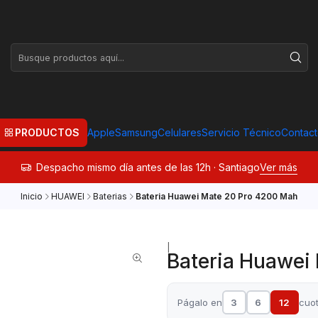
PRODUCTOS
Apple
Samsung
Celulares
Servicio Técnico
Contac
Despacho mismo día antes de las 12h · Santiago
Ver más
Inicio
HUAWEI
Baterias
Bateria Huawei Mate 20 Pro 4200 Mah
|
Bateria Huawei
Págalo en
3
6
12
cuo