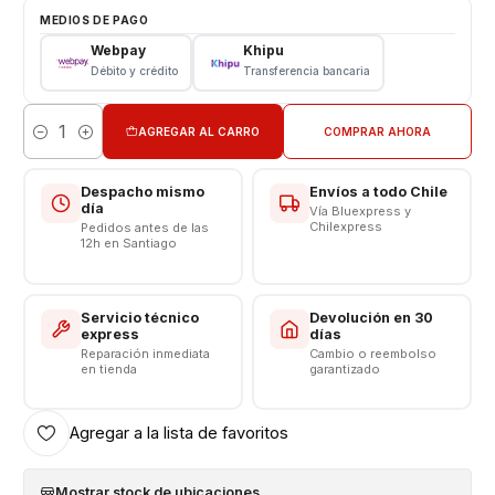
Características:
MEDIOS DE PAGO
Batería Genérica
Webpay
Khipu
Tipo: Li – ion Battery
Débito y crédito
Transferencia bancaria
Modelo: BLP923
Capacidad: 5000 mAh
AGREGAR AL CARRO
COMPRAR AHORA
Voltaje: 3.8 v – 18.8wh
Cantidad
Límite Voltaje: 4.35v
Despacho mismo
Envíos a todo Chile
"CONSULTE POR INSTALACIÓN EN TIENDA"
día
Vía Bluexpress y
Chilexpress
Pedidos antes de las
12h en Santiago
------------------------------------------------
Servicio técnico
Devolución en 30
express
días
Reparación inmediata
Cambio o reembolso
en tienda
garantizado
Agregar a la lista de favoritos
Mostrar stock de ubicaciones