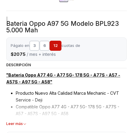
|
Bateria Oppo A97 5G Modelo BPL923
5.000 Mah
Págalo en
3
6
12
cuotas de
$2075
/ mes + interés
DESCRIPCIÓN
"Bateria Oppo A77 4G - A77 5G- 178 5G - A77S - A57 -
A57S - A97 5G - A58"
Producto Nuevo Alta Calidad Marca Mechanic - CVT
Service - Deji
Compatible Oppo A77 4G - A77 5G- 178 5G - A77S -
A57 - A57S - A97 5G - A58
Garantizados 6 meses
Leer más