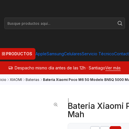
PRODUCTOS
Apple
Samsung
Celulares
Servicio Técnico
Contac
Despacho mismo día antes de las 12h · Santiago
Ver más
nicio
XIAOMI
Baterias
Bateria Xiaomi Poco M6 5G Modelo BN5Q 5000 M
|
Bateria Xiaomi
Mah