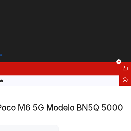
to
0
ah
 Poco M6 5G Modelo BN5Q 5000