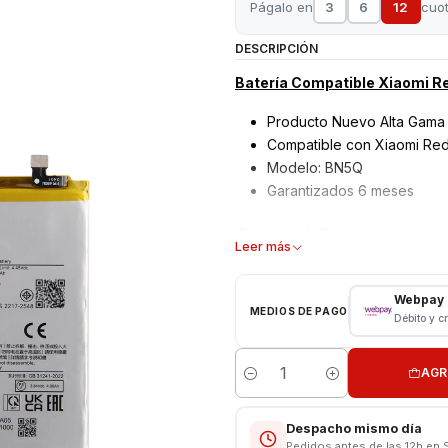
Págalo en
3
6
12
cuo
DESCRIPCIÓN
Batería Compatible Xiaomi Re
Producto Nuevo Alta Gama
Compatible con Xiaomi Red
Modelo: BN5Q
Garantizados 6 meses
Características:
Leer más
Tipo: Li - ion Battery
Modelo: BN5G
Webpay
MEDIOS DE PAGO
Capacidad: 5000 mAh
Débito y c
Voltaje: 3.8 v - 19.3Wh
Límite Voltaje: 4.4v
AGR
Cantidad
"CONSULTE POR INSTALACIÓ
Despacho mismo día
------------------------------
Pedidos antes de las 12h en 