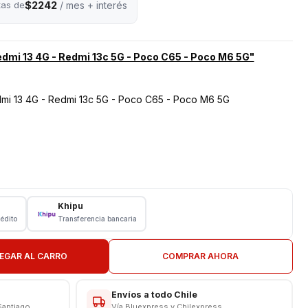
$2242
tas de
/ mes + interés
dmi 13 4G - Redmi 13c 5G - Poco C65 - Poco M6 5G"
mi 13 4G - Redmi 13c 5G - Poco C65 - Poco M6 5G
Khipu
rédito
Transferencia bancaria
EGAR AL CARRO
COMPRAR AHORA
N EN TIENDA"
Envíos a todo Chile
------------------------
Santiago
Vía Bluexpress y Chilexpress