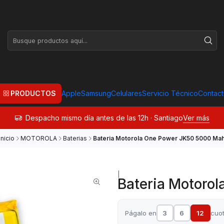
PRODUCTOS
Apple
Samsung
Celulares
Servicio Técnico
Contac
Despacho mismo día antes de las 12h · Santiago
Ver más
Inicio
MOTOROLA
Baterias
Bateria Motorola One Power JK50 5000 Ma
|
Bateria Motoro
Págalo en
3
6
12
cuo