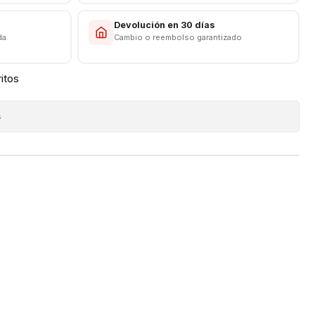
s
Devolución en 30 días
da
Cambio o reembolso garantizado
ritos
s