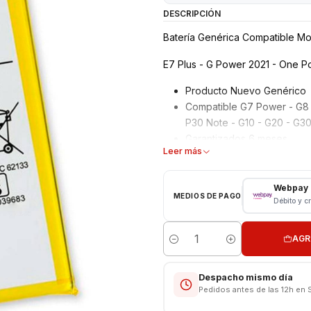
DESCRIPCIÓN
Batería Genérica Compatible Mo
E7 Plus - G Power 2021 - One Po
Producto Nuevo Genérico
Compatible G7 Power - G8 P
P30 Note - G10 - G20 - G30
Garantizados 6 meses
Leer más
Características
Webpay
Batería Motorola Genérica
MEDIOS DE PAGO
Débito y c
Tipo: Li - ion Battery
Modelo: JK50
AGR
Capacidad: 5000 mAh
Cantidad
Voltaje: 3.82 v - 19.0wh
Límite Voltaje: 4.4v
Despacho mismo día
Pedidos antes de las 12h en 
CONSULTE POR INSTALACIÓN E