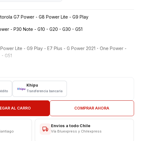
torola G7 Power - G8 Power Lite - G9 Play
wer - P30 Note - G10 - G20 - G30 - G51
ower Lite - G9 Play - E7 Plus - G Power 2021 - One Power -
 - G51
Khipu
rédito
Transferencia bancaria
EGAR AL CARRO
COMPRAR AHORA
Envíos a todo Chile
Santiago
Vía Bluexpress y Chilexpress
N TIENDA