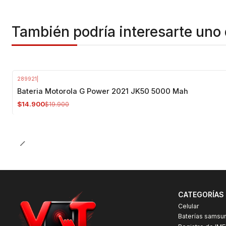
También podría interesarte uno 
289921
|
-25%
OFF
Bateria Motorola G Power 2021 JK50 5000 Mah
$14.900
$19.900
CATEGORÍAS
Celular
Baterías samsu