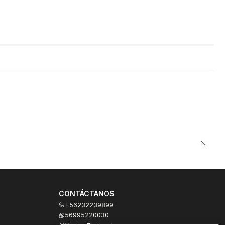
CONTÁCTANOS
+56232239899
56995220030