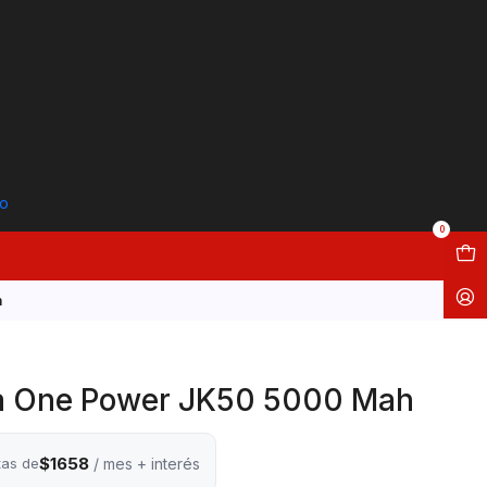
to
0
h
la One Power JK50 5000 Mah
$1658
tas de
/ mes + interés