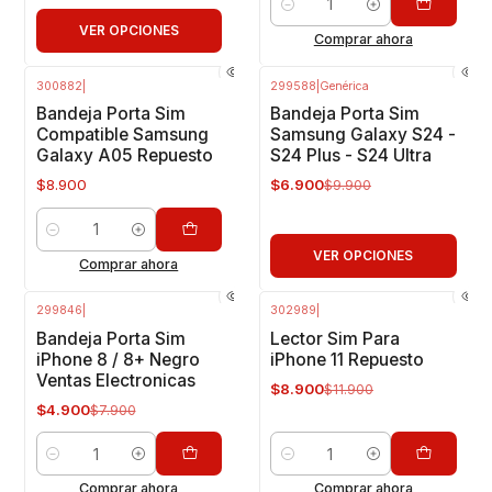
Cantidad
VER OPCIONES
Comprar ahora
300882
|
299588
|
Genérica
-30%
OFF
Bandeja Porta Sim
Bandeja Porta Sim
Compatible Samsung
Samsung Galaxy S24 -
Galaxy A05 Repuesto
S24 Plus - S24 Ultra
$8.900
$6.900
$9.900
Cantidad
VER OPCIONES
Comprar ahora
299846
|
302989
|
-38%
OFF
-25%
OFF
Bandeja Porta Sim
Lector Sim Para
iPhone 8 / 8+ Negro
iPhone 11 Repuesto
Ventas Electronicas
$8.900
$11.900
$4.900
$7.900
Cantidad
Cantidad
Comprar ahora
Comprar ahora