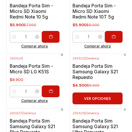
-25%
OFF
-34%
OFF
Bandeja Porta Sim -
Bandeja Porta Sim -
Micro SD Xiaomi
Micro SD Xiaomi
Redmi Note 10 5g
Redmi Note 10T 5g
$5.900
$5.900
$7.900
$8.900
Cantidad
Cantidad
Comprar ahora
Comprar ahora
290424
|
290922
|
Genérica
-29%
OFF
Bandeja Porta Sim -
Bandeja Porta Sim
Micro SD LG K51S
Samsung Galaxy S21
Repuesto
$8.900
$4.900
$6.900
Cantidad
VER OPCIONES
Comprar ahora
290927
|
Genérica
290929
|
Genérica
Bandeja Porta Sim
Bandeja Porta Sim
Samsung Galaxy S21
Samsung Galaxy S21