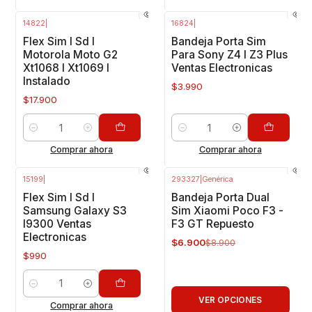
14822
|
16824
|
Flex Sim I Sd I
Bandeja Porta Sim
Motorola Moto G2
Para Sony Z4 I Z3 Plus
Xt1068 I Xt1069 I
Ventas Electronicas
Instalado
$3.990
$17.900
Cantidad
Cantidad
Comprar ahora
Comprar ahora
15199
|
293327
|
Genérica
-22%
OFF
Flex Sim I Sd I
Bandeja Porta Dual
Samsung Galaxy S3
Sim Xiaomi Poco F3 -
I9300 Ventas
F3 GT Repuesto
Electronicas
$6.900
$8.900
$990
Cantidad
VER OPCIONES
Comprar ahora