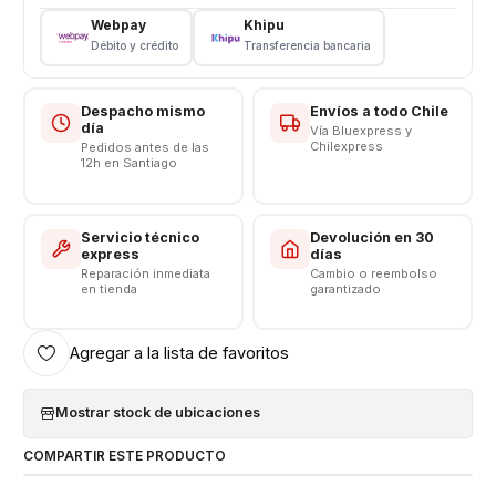
Bandeja Porta Sim - Micro SD Xiaomi
Webpay
Khipu
Tipo: Repuesto de Reemplazo
Débito y crédito
Transferencia bancaria
Modelo: Redmi 10 - Redmi Note 11 - Note 11S
CONSULTA POR INSTALACION EN TIENDA
Despacho mismo
Envíos a todo Chile
día
Vía Bluexpress y
Respaldo VENTAS ELECTRONICAS
Chilexpress
Pedidos antes de las
12h en Santiago
Servicio técnico
Devolución en 30
express
días
Reparación inmediata
Cambio o reembolso
en tienda
garantizado
Agregar a la lista de favoritos
Mostrar stock de ubicaciones
COMPARTIR ESTE PRODUCTO