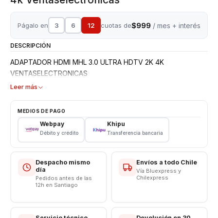
$999
Págalo en
3
6
12
cuotas de
/ mes + interés
DESCRIPCIÓN
ADAPTADOR HDMI MHL 3.0 ULTRA HDTV 2K 4K
VENTASELECTRONICAS
Leer más
MEDIOS DE PAGO
Webpay
Khipu
Débito y crédito
Transferencia bancaria
Despacho mismo
Envíos a todo Chile
día
Vía Bluexpress y
Chilexpress
Pedidos antes de las
12h en Santiago
Servicio técnico
Devolución en 30