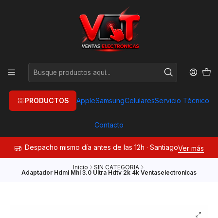
PRODUCTOS
Apple
Samsung
Celulares
Servicio Técnico
Contacto
Despacho mismo día antes de las 12h · Santiago
Ver más
Inicio
SIN CATEGORIA
Adaptador Hdmi Mhl 3.0 Ultra Hdtv 2k 4k Ventaselectronicas