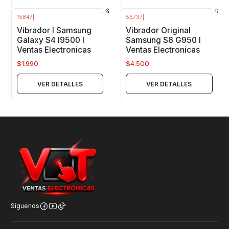
15847
|
55737
|
Agotado
Agotado
Vibrador I Samsung
Vibrador Original
Galaxy S4 I9500 I
Samsung S8 G950 I
Ventas Electronicas
Ventas Electronicas
$1.990
$4.500
VER DETALLES
VER DETALLES
Síguenos