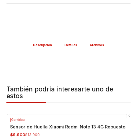
--------------------------------------------------
Descripción
Detalles
Archivos
También podría interesarte uno de
estos
|
Genérica
-29%
OFF
Sensor de Huella Xiaomi Redmi Note 13 4G Repuesto
$9.900
$13.900