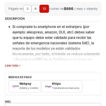
$666
Págalo en
3
6
12
cuotas de
/ mes + interés
DESCRIPCIÓN
Si compraste tu smartphone en el extranjero (por
ejemplo: aliexpress, amazon, DLX, etc) debes saber
que tu equipo debe estar validado para recibir las
señales de emergencia nacionales (sistema SAE), la
mayoría de los modelos ya están validados
técnicamente, por tanto, el trámite se reduce solamente
a
Registrar el IMEI de tu Teléfono
en la bases de
datos nacional.
Leer más
Este proceso se realiza solamente a través de
laboratorios autorizados.
MEDIOS DE PAGO
Nuestro servicio simplifica todo el trámite.
Webpay
Khipu
Estos son los pasos:
Débito y crédito
Transferencia bancaria
---------------------------------------------------------
Listo, solo te resta esperar 24 horas hábiles y tu
IMEI