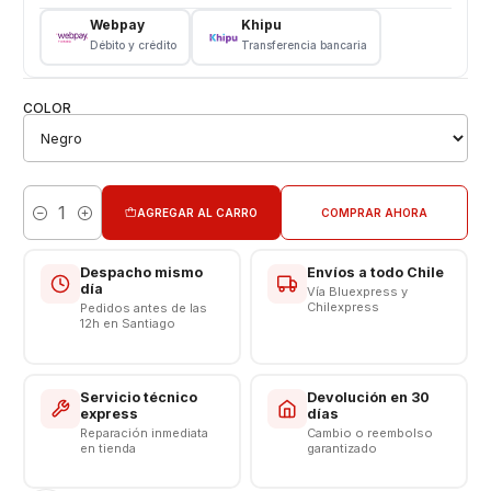
TRASERA
Webpay
Khipu
Material Vidrio
Débito y crédito
Transferencia bancaria
📱🔧
Servicio Técnico Especializado en Celulares
En nuestra tienda contamos con técnicos expertos 👨‍💻👩‍💻
COLOR
en la
instalación de repuestos para teléfonos móviles
.
Te garantizamos un trabajo seguro, preciso y de calidad ✅,
para que tu celular vuelva a funcionar como nuevo 🔋📲.
AGREGAR AL CARRO
COMPRAR AHORA
Cantidad
Despacho mismo
Envíos a todo Chile
día
Vía Bluexpress y
Chilexpress
Pedidos antes de las
12h en Santiago
Servicio técnico
Devolución en 30
express
días
Reparación inmediata
Cambio o reembolso
en tienda
garantizado