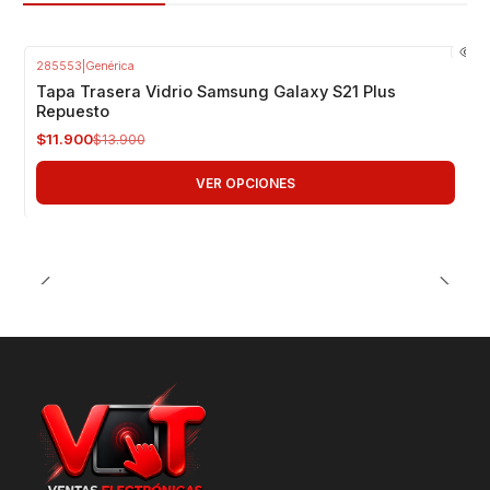
285553
|
Genérica
-14%
OFF
Tapa Trasera Vidrio Samsung Galaxy S21 Plus
Repuesto
$11.900
$13.900
VER OPCIONES