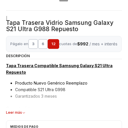
|
Tapa Trasera Vidrio Samsung Galaxy
S21 Ultra G988 Repuesto
$992
Págalo en
3
6
12
cuotas de
/ mes + interés
DESCRIPCIÓN
Tapa Trasera Compatible Samsung Galaxy S21 Ultra
Repuesto
Producto Nuevo Genérico Reemplazo
Compatible S21 Ultra G998
Garantizados 3 meses
Características:
Leer más
Tapa Trasera Alternativa
Tapa Trasera
NO INCLUYE MICA DE CÁMARA
MEDIOS DE PAGO