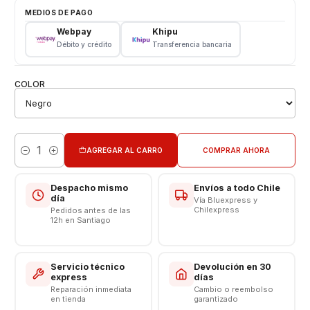
Tipo: Vidrio
MEDIOS DE PAGO
Modelo: S20 Plus
Webpay
Khipu
Débito y crédito
Transferencia bancaria
📱🔧
Servicio Técnico Especializado en Celulares
En nuestra tienda contamos con técnicos expertos 👨‍💻👩‍💻
en la
instalación de repuestos para teléfonos móviles
.
COLOR
Te garantizamos un trabajo seguro, preciso y de calidad ✅,
para que tu celular vuelva a funcionar como nuevo 🔋📲.
AGREGAR AL CARRO
COMPRAR AHORA
Cantidad
Despacho mismo
Envíos a todo Chile
día
Vía Bluexpress y
Chilexpress
Pedidos antes de las
12h en Santiago
Servicio técnico
Devolución en 30
express
días
Reparación inmediata
Cambio o reembolso
en tienda
garantizado