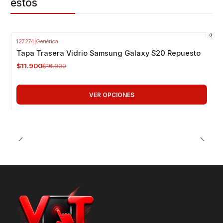
estos
127274
|
Genérica
-30%
OFF
Tapa Trasera Vidrio Samsung Galaxy S20 Repuesto
$11.900
$16.900
VER OPCIONES