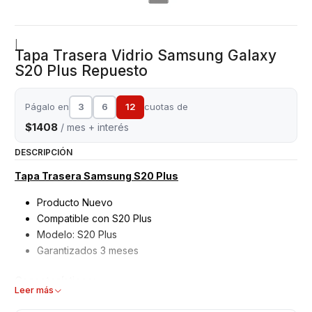
|
Tapa Trasera Vidrio Samsung Galaxy
S20 Plus Repuesto
Págalo en
3
6
12
cuotas de
$1408
/ mes + interés
DESCRIPCIÓN
Tapa Trasera Samsung S20 Plus
Producto Nuevo
Compatible con S20 Plus
Modelo: S20 Plus
Garantizados 3 meses
Características:
Leer más
Tapa Trasera Samsung (NO INCLUYE MICA DE CÁMARA)