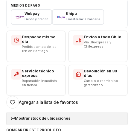
Modelo: C5 E5506
MEDIOS DE PAGO
Color: Negro
Webpay
Khipu
Débito y crédito
Transferencia bancaria
📱🔧
Servicio Técnico Especializado en Celulares
En nuestra tienda contamos con técnicos expertos 👨‍💻👩‍💻
en la
instalación de repuestos para teléfonos móviles
.
Despacho mismo
Envíos a todo Chile
Te garantizamos un trabajo seguro, preciso y de calidad ✅,
día
Vía Bluexpress y
Chilexpress
Pedidos antes de las
para que tu celular vuelva a funcionar como nuevo 🔋📲.
12h en Santiago
Servicio técnico
Devolución en 30
express
días
Reparación inmediata
Cambio o reembolso
en tienda
garantizado
Agregar a la lista de favoritos
Mostrar stock de ubicaciones
COMPARTIR ESTE PRODUCTO