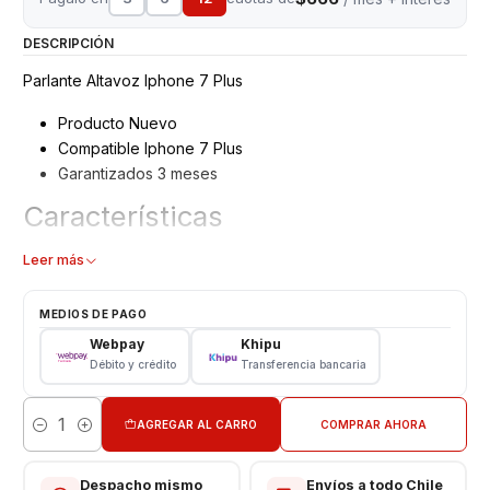
DESCRIPCIÓN
Parlante Altavoz Iphone 7 Plus
Producto Nuevo
Compatible Iphone 7 Plus
Garantizados 3 meses
Características
Altavoz Buzzer
Leer más
Repuesto Original
Modelo: Iphone 7 Plus
MEDIOS DE PAGO
Webpay
Khipu
Consulta por valores de instalación
Débito y crédito
Transferencia bancaria
AGREGAR AL CARRO
COMPRAR AHORA
Cantidad
Despacho mismo
Envíos a todo Chile