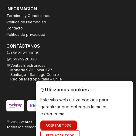
INFORMACIÓN
Términos y Condiciones
Política de reembolso
Contacto
Política de privacidad
CONTÁCTANOS
+56232239899
56995220030
Ventas Electronicas
Moneda 973, local 327
Santiago - Santiago Centro
Región Metropolitana - Chile
Utilizamos cookies
Este sitio web utiliza cookies para
garantizar que obtengas la mejor
experiencia.
2026 Ventas Electrónicas.
ACEPTAR TODO
Todos los derechos reservados. Desarrollado por
TeamDigital.cl
RECHAZAR TODO