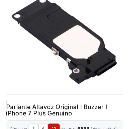
|
Parlante Altavoz Original I Buzzer I
iPhone 7 Plus Genuino
$666
Págalo en
3
6
12
cuotas de
/ mes + interés