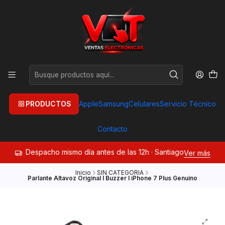
PRODUCTOS
Apple
Samsung
Celulares
Servicio Técnico
Contacto
Despacho mismo día antes de las 12h · Santiago
Ver más
Inicio
SIN CATEGORIA
Parlante Altavoz Original I Buzzer I iPhone 7 Plus Genuino