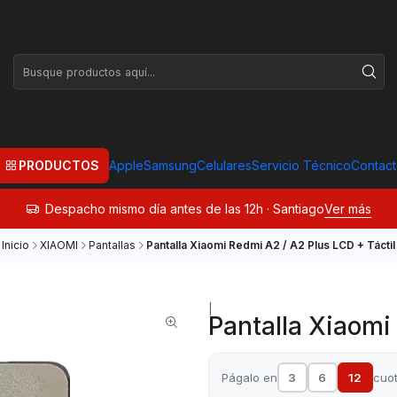
PRODUCTOS
Apple
Samsung
Celulares
Servicio Técnico
Contac
Despacho mismo día antes de las 12h · Santiago
Ver más
Inicio
XIAOMI
Pantallas
Pantalla Xiaomi Redmi A2 / A2 Plus LCD + Táctil
|
Pantalla Xiaomi
Págalo en
3
6
12
cuo