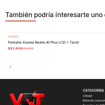
También podría interesarte uno 
290862
|
-15%
OFF
Pantalla Xiaomi Redmi A1 Plus LCD + Táctil
$33.900
$39.900
CATEGORÍAS
Celular
Baterías samsu