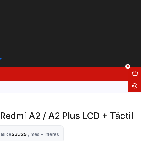
to
0
 Redmi A2 / A2 Plus LCD + Táctil
$3325
tas de
/ mes + interés