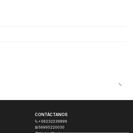
CONTÁCTANOS
+56232239899
56995220030