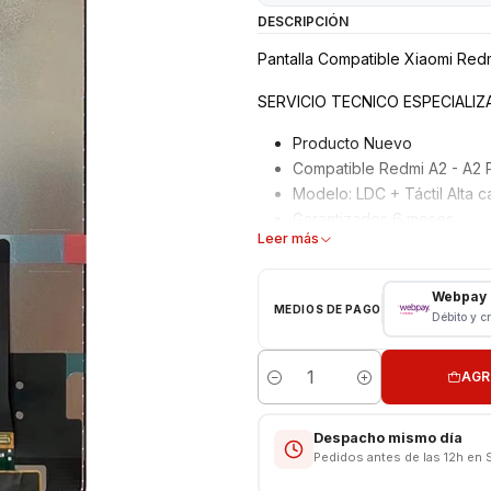
DESCRIPCIÓN
Pantalla Compatible Xiaomi Red
SERVICIO TECNICO ESPECIALI
Producto Nuevo
Compatible Redmi A2 - A2 
Modelo: LDC + Táctil Alta c
Garantizados 6 meses
Leer más
Características
Webpay
Pantalla Para Xiaomi
MEDIOS DE PAGO
Débito y c
Tipo: LCD + Touch
Modelo: Redmi A2 - A2 Plu
AGR
Color Negro
Cantidad
PROBAR PANTALLA ANTES 
Despacho mismo día
VALOR NO INCLUYE INSTALACI
Pedidos antes de las 12h en 
Respaldo VENTAS ELECTRONI