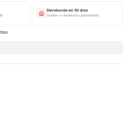
s
Devolución en 30 días
da
Cambio o reembolso garantizado
ritos
s