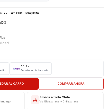
mi A2 - A2 Plus Completa
ZADO
Plus
alidad
Khipu
rédito
Transferencia bancaria
s
EGAR AL CARRO
COMPRAR AHORA
DE INSTALAR
Envíos a todo Chile
ON EN TIENDA
Santiago
Vía Bluexpress y Chilexpress
CAS