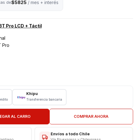
$5825
tas de
/ mes + interés
3T Pro LCD + Táctil
nal
T Pro
Khipu
ro
rédito
Transferencia bancaria
lizado en Celulares
EGAR AL CARRO
COMPRAR AHORA
técnicos expertos 👨‍💻👩‍💻 en la
instalación de repuestos
rantizamos un trabajo seguro, preciso y de calidad ✅, para que
omo nuevo 🔋📲.
Envíos a todo Chile
Santiago
Vía Bluexpress y Chilexpress