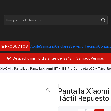
PRODUCTOS
Apple
Samsung
Celulares
Servicio Técnico
Contac
Despacho mismo día antes de las 12h · Santiago
Ver más
XIAOMI
Pantallas
Pantalla Xiaomi 13T - 13T Pro Completa LCD + Táctil R
|
Pantalla Xiaomi
Táctil Repuesto