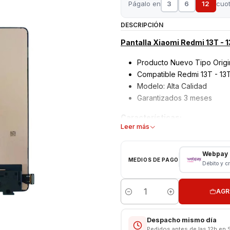
Págalo en
3
6
12
cuo
DESCRIPCIÓN
Pantalla Xiaomi Redmi 13T - 1
Producto Nuevo Tipo Origi
Compatible Redmi 13T - 13
Modelo: Alta Calidad
Garantizados 3 meses
Características:
Leer más
Pantalla Xiaomi
Tipo: LCD + Touch
Webpay
MEDIOS DE PAGO
Modelo: Redmi 13T - 13T P
Débito y c
📱🔧
Servicio Técnico Especia
AGR
En nuestra tienda contamos con 
Cantidad
para teléfonos móviles
. Te ga
tu celular vuelva a funcionar c
Despacho mismo día
Pedidos antes de las 12h en 