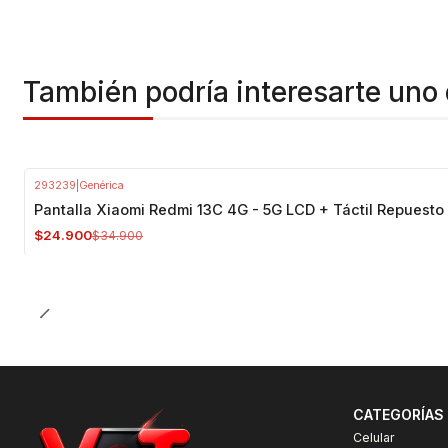
También podría interesarte uno 
293239
|
Genérica
-29%
OFF
Pantalla Xiaomi Redmi 13C 4G - 5G LCD + Táctil Repuesto
$24.900
$34.900
CATEGORÍAS
Celular