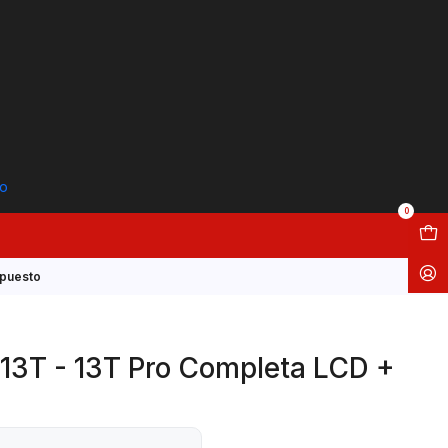
to
0
epuesto
 13T - 13T Pro Completa LCD +