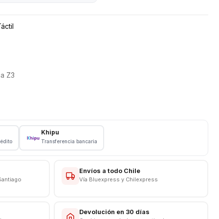
áctil
ia Z3
Khipu
rédito
Transferencia bancaria
Envíos a todo Chile
Santiago
Vía Bluexpress y Chilexpress
s
Devolución en 30 días