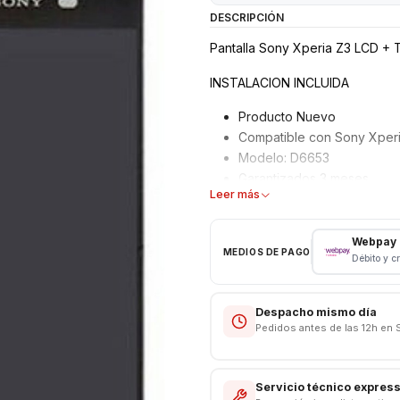
DESCRIPCIÓN
Pantalla Sony Xperia Z3 LCD + T
INSTALACION INCLUIDA
Producto Nuevo
Compatible con Sony Xper
Modelo: D6653
Garantizados 3 meses
Leer más
Características
Webpay
Pantalla Sony
MEDIOS DE PAGO
Débito y c
Tipo: LCD + Touch
Modelo: Sony Z3
Color: Negro
Despacho mismo día
Pedidos antes de las 12h en 
Somos VENTAS ELECTRONICAS
Servicio técnico expres