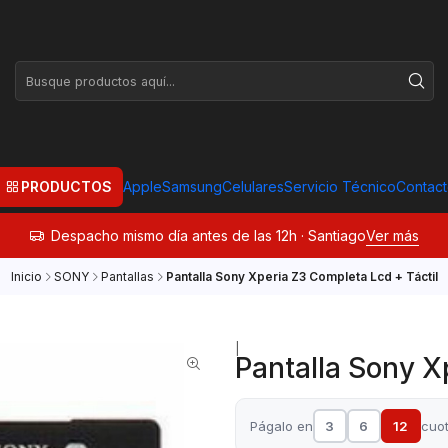
PRODUCTOS
Apple
Samsung
Celulares
Servicio Técnico
Contac
Despacho mismo día antes de las 12h · Santiago
Ver más
Inicio
SONY
Pantallas
Pantalla Sony Xperia Z3 Completa Lcd + Táctil
|
Pantalla Sony X
Págalo en
3
6
12
cuo