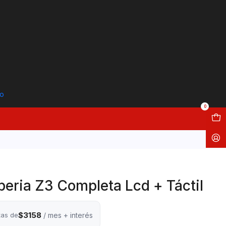
to
0
peria Z3 Completa Lcd + Táctil
$3158
tas de
/ mes + interés