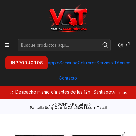
PRODUCTOS
Apple
Samsung
Celulares
Servicio Técnico
Contacto
Despacho mismo día antes de las 12h · Santiago
Ver más
Inicio
SONY
Pantallas
Pantalla Sony Xperia Z2 L50w I Lcd + Tactil