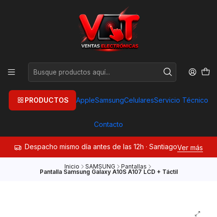
PRODUCTOS
Apple
Samsung
Celulares
Servicio Técnico
Contacto
Despacho mismo día antes de las 12h · Santiago
Ver más
Inicio
SAMSUNG
Pantallas
Pantalla Samsung Galaxy A10S A107 LCD + Táctil