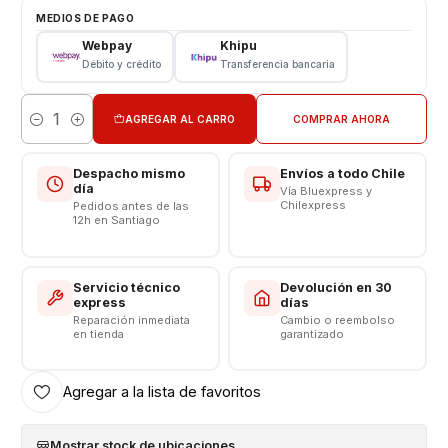
Tipo: LCD + Touch
MEDIOS DE PAGO
Modelo: A10S - A107
Webpay
Khipu
Débito y crédito
Transferencia bancaria
CONSULTE POR INSTALACIÓN EN TIENDA
AGREGAR AL CARRO
COMPRAR AHORA
Cantidad
Despacho mismo
Envíos a todo Chile
día
Vía Bluexpress y
Chilexpress
Pedidos antes de las
12h en Santiago
Servicio técnico
Devolución en 30
express
días
Reparación inmediata
Cambio o reembolso
en tienda
garantizado
Agregar a la lista de favoritos
Mostrar stock de ubicaciones