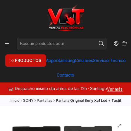
PRODUCTOS
Apple
Samsung
Celulares
Servicio Técnico
Contacto
Despacho mismo día antes de las 12h · Santiago
Ver más
Inicio
SONY
Pantallas
Pantalla Original Sony Xa1 Lcd + Táctil