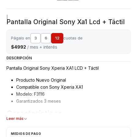
|
Pantalla Original Sony Xa1 Lcd + Táctil
Págalo en
3
6
12
cuotas de
$4992
/ mes + interés
DESCRIPCIÓN
Pantalla Original Sony Xperia XA1 LCD + Táctil
Producto Nuevo Original
Compatible con Sony Xperia XA1
Modelo: F3116
Garantizados 3 meses
Características
Leer más
Pantalla Sony
Tipo: LCD + Touch
MEDIOS DE PAGO