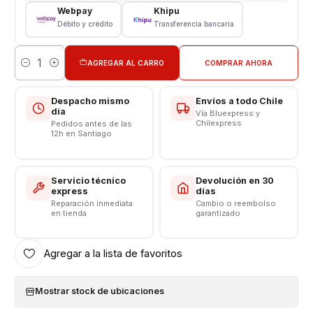
Modelo: F1316 Sony XA1
Webpay
Khipu
Color: Negro
Débito y crédito
Transferencia bancaria
CONSULTE POR INSTALACION EN TIENDA
AGREGAR AL CARRO
COMPRAR AHORA
Cantidad
Despacho mismo
Envíos a todo Chile
día
Vía Bluexpress y
Chilexpress
Pedidos antes de las
12h en Santiago
Servicio técnico
Devolución en 30
express
días
Reparación inmediata
Cambio o reembolso
en tienda
garantizado
Agregar a la lista de favoritos
Mostrar stock de ubicaciones