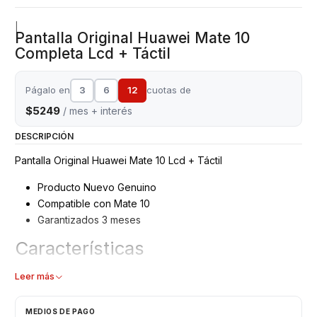
|
Pantalla Original Huawei Mate 10
Completa Lcd + Táctil
Págalo en
3
6
12
cuotas de
$5249
/ mes + interés
DESCRIPCIÓN
Pantalla Original Huawei Mate 10 Lcd + Táctil
Producto Nuevo Genuino
Compatible con Mate 10
Garantizados 3 meses
Características
Pantalla Huawei Original
Leer más
Tipo: LCD + Touch
Color: Negro
MEDIOS DE PAGO