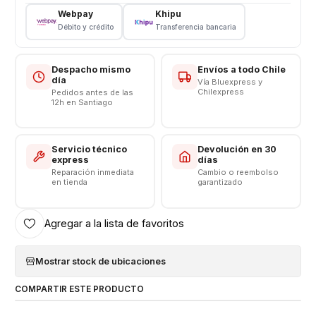
Webpay
Khipu
Consulta por valores de instalación
Débito y crédito
Transferencia bancaria
Somos VENTAS ELECTRONICAS
Despacho mismo
Envíos a todo Chile
día
Vía Bluexpress y
Chilexpress
Pedidos antes de las
12h en Santiago
Servicio técnico
Devolución en 30
express
días
Reparación inmediata
Cambio o reembolso
en tienda
garantizado
Agregar a la lista de favoritos
Mostrar stock de ubicaciones
COMPARTIR ESTE PRODUCTO