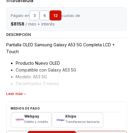
Págalo en
3
6
12
cuotas de
$8158
/ mes + interés
DESCRIPCIÓN
Pantalla OLED Samsung Galaxy A53 5G Completa LCD +
Touch
Producto Nuevo OLED
Compatible con Galaxy A53 5G
Modelo: A53 5G
Garantizados 3 meses
Características
Leer más
Pantalla Samsung Calidad OLED
MEDIOS DE PAGO
Tipo: LCD + Touch
Webpay
Khipu
Modelo: A53 5G
Débito y crédito
Transferencia bancaria
VALOR INCLUYE INSTALACIÓN EN TIENDA