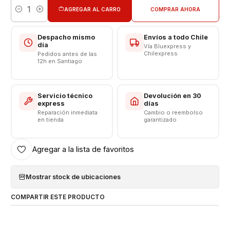
AGREGAR AL CARRO
COMPRAR AHORA
Cantidad
Somos VENTAS ELECTRONICAS
Despacho mismo
Envíos a todo Chile
día
Vía Bluexpress y
Chilexpress
Pedidos antes de las
12h en Santiago
Servicio técnico
Devolución en 30
express
días
Reparación inmediata
Cambio o reembolso
en tienda
garantizado
Agregar a la lista de favoritos
Mostrar stock de ubicaciones
COMPARTIR ESTE PRODUCTO