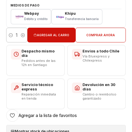
Tipo: LCD + Touch
MEDIOS DE PAGO
Modelo: A205
Webpay
Khipu
Color: Negro
Débito y crédito
Transferencia bancaria
CONSULTE POR INSTALACIÓN EN TIENDA
AGREGAR AL CARRO
COMPRAR AHORA
Cantidad
Somos VENTAS ELECTRONICAS
Despacho mismo
Envíos a todo Chile
día
Vía Bluexpress y
Chilexpress
Pedidos antes de las
12h en Santiago
Servicio técnico
Devolución en 30
express
días
Reparación inmediata
Cambio o reembolso
en tienda
garantizado
Agregar a la lista de favoritos
Mostrar stock de ubicaciones