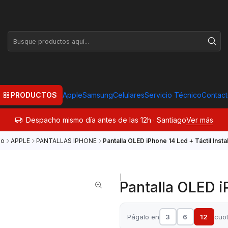
PRODUCTOS
Apple
Samsung
Celulares
Servicio Técnico
Contac
Despacho mismo día antes de las 12h · Santiago
Ver más
io
APPLE
PANTALLAS IPHONE
Pantalla OLED iPhone 14 Lcd + Táctil Insta
|
Pantalla OLED iP
Págalo en
3
6
12
cuo