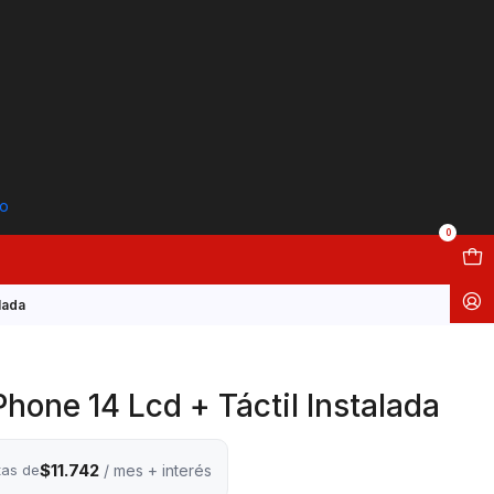
to
0
lada
hone 14 Lcd + Táctil Instalada
$11.742
tas de
/ mes + interés