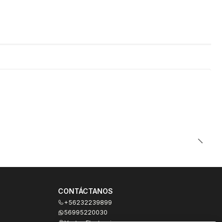
CONTÁCTANOS
+56232239899
56995220030