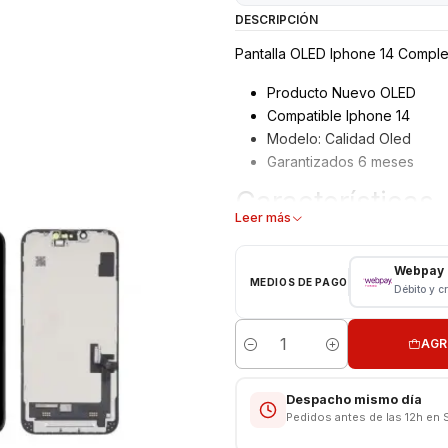
DESCRIPCIÓN
Pantalla OLED Iphone 14 Complet
Producto Nuevo OLED
Compatible Iphone 14
Modelo: Calidad Oled
Garantizados 6 meses
Características
Leer más
Pantalla Iphone
Tipo: LCD + Touch
Webpay
MEDIOS DE PAGO
Modelo: Iphone 14
Débito y c
VALOR INCLUYE INSTALACION
AGR
Cantidad
Respaldo VENTAS ELECTRONI
Despacho mismo día
Pedidos antes de las 12h en 