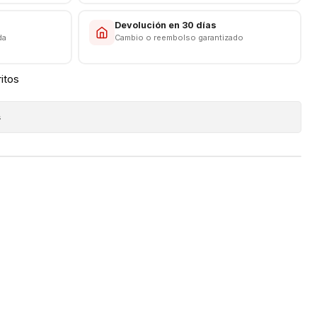
s
Devolución en 30 días
da
Cambio o reembolso garantizado
ritos
s