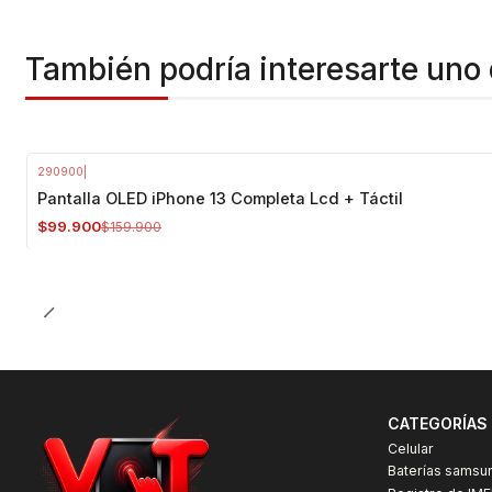
También podría interesarte uno 
290900
|
-38%
OFF
Pantalla OLED iPhone 13 Completa Lcd + Táctil
$99.900
$159.900
CATEGORÍAS
Celular
Baterías samsu