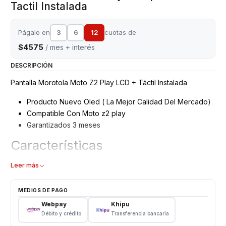
Tactil Instalada
Págalo en
3
6
12
cuotas de
$4575
/ mes + interés
DESCRIPCIÓN
Pantalla Morotola Moto Z2 Play LCD + Táctil Instalada
Producto Nuevo Oled ( La Mejor Calidad Del Mercado)
Compatible Con Moto z2 play
Garantizados 3 meses
Características
Pantalla Moto z2 play OLED
Leer más
Modelo: z2 play
Color: Negro
MEDIOS DE PAGO
Webpay
Khipu
VALOR INCLUYE INSTALACIÓN
Débito y crédito
Transferencia bancaria
Somos VENTAS ELECTRONICAS