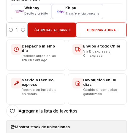
Modelo: K10 2017
Webpay
Khipu
Débito y crédito
Transferencia bancaria
INSTALACIÓN EN TIENDA
Somos VENTAS ELECTRÓNICAS
AGREGAR AL CARRO
COMPRAR AHORA
Cantidad
Despacho mismo
Envíos a todo Chile
día
Vía Bluexpress y
Chilexpress
Pedidos antes de las
12h en Santiago
Servicio técnico
Devolución en 30
express
días
Reparación inmediata
Cambio o reembolso
en tienda
garantizado
Agregar a la lista de favoritos
Mostrar stock de ubicaciones