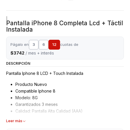
|
Pantalla iPhone 8 Completa Lcd + Táctil
Instalada
Págalo en
3
6
12
cuotas de
$3742
/ mes + interés
DESCRIPCIÓN
Pantalla Iphone 8 LCD + Touch Instalada
Producto Nuevo
Compatible Iphone 8
Modelo: 8G
Garantizados 3 meses
Calidad: Pantalla Alta Calidad (AAA)
Características
Leer más