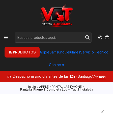
PRODUCTOS
Apple
Samsung
Celulares
Servicio Técnico
Contacto
Despacho mismo día antes de las 12h · Santiago
Ver más
Inicio
APPLE
PANTALLAS IPHONE
Pantalla iPhone 8 Completa Lcd + Táctil Instalada