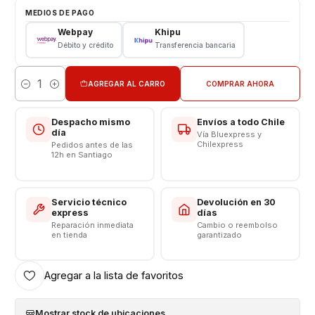
Pantalla Iphone
MEDIOS DE PAGO
Tipo: LCD + Touch
Webpay
Khipu
Modelo: 8G
Débito y crédito
Transferencia bancaria
VALOR INLCUYE INSTALACIÓN EN TIENDA
AGREGAR AL CARRO
COMPRAR AHORA
Cantidad
Somos VENTAS ELECTRONICAS
Despacho mismo
Envíos a todo Chile
día
Vía Bluexpress y
Chilexpress
Pedidos antes de las
12h en Santiago
Servicio técnico
Devolución en 30
express
días
Reparación inmediata
Cambio o reembolso
en tienda
garantizado
Agregar a la lista de favoritos
Mostrar stock de ubicaciones