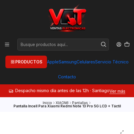
PRODUCTOS
Apple
Samsung
Celulares
Servicio Técnico
Contacto
Despacho mismo día antes de las 12h · Santiago
Ver más
Inicio
XIAOMI
Pantallas
Pantalla Incell Para Xiaomi Redmi Note 13 Pro 5G LCD + Táctil