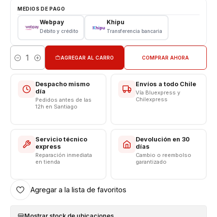
MEDIOS DE PAGO
Características:
Webpay
Khipu
Débito y crédito
Transferencia bancaria
Pantalla Xiaomi Reemplazo
Tipo: LCD + Touch
Modelo: Redmi Note 13 Pro 5G - Poco X6 5G - Poco X6
AGREGAR AL CARRO
COMPRAR AHORA
Cantidad
Pro 5G
Despacho mismo
Envíos a todo Chile
"CONSULTE POR INSTALACIÓN EN TIENDA"
día
Vía Bluexpress y
Chilexpress
Pedidos antes de las
----------------------------------------
12h en Santiago
📱
Pantallas Incell
✨
💯 Una excelente alternativa por su calidad y precio.
Servicio técnico
Devolución en 30
express
días
✅ Colores nítidos.
Reparación inmediata
Cambio o reembolso
en tienda
garantizado
✅ Respuesta táctil precisa.
✅ Gran rendimiento para el uso diario.
✅ Excelente relación calidad-precio.
Agregar a la lista de favoritos
🔧 ¡Instalación profesional y garantía en nuestro servicio
Mostrar stock de ubicaciones