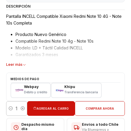
DESCRIPCIÓN
Pantalla INCELL Compatible Xiaomi Redmi Note 10 4G - Note
10s Completa
Producto Nuevo Genérico
Compatible Redmi Note 10 4g - Note 10s
Modelo: LD + Táctil Calidad INCELL
Garantizados 3 meses
Características
Leer más
Pantalla Para Xiaomi
MEDIOS DE PAGO
Tipo: LCD + Touch
Webpay
Khipu
Modelo: Redmi Note 10 4G - Note 10S
Débito y crédito
Transferencia bancaria
Color: Negro
VALOR NO INCLUYE INSTALACION EN TIENDA
AGREGAR AL CARRO
COMPRAR AHORA
Cantidad
Respaldo VENTAS ELECTRONICAS
Despacho mismo
Envíos a todo Chile
día
Vía Bluexpress y