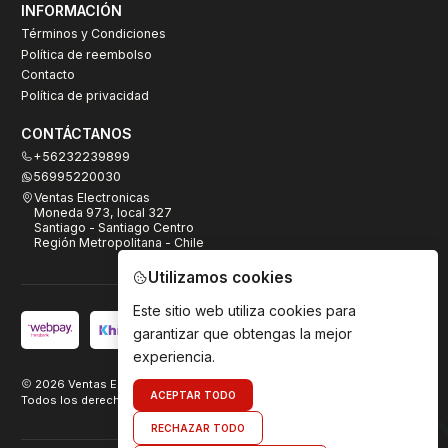
INFORMACIÓN
Términos y Condiciones
Política de reembolso
Contacto
Política de privacidad
CONTÁCTANOS
+56232239899
56995220030
Ventas Electronicas
Moneda 973, local 327
Santiago - Santiago Centro
Región Metropolitana - Chile
Utilizamos cookies
Este sitio web utiliza cookies para
garantizar que obtengas la mejor
experiencia.
2026 Ventas Electrónicas.
ACEPTAR TODO
Todos los derechos reservados. Desarrollado por
TeamDigital.cl
RECHAZAR TODO