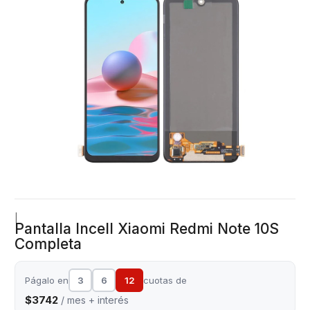
|
Pantalla Incell Xiaomi Redmi Note 10S
Completa
Págalo en
3
6
12
cuotas de
$3742
/ mes + interés