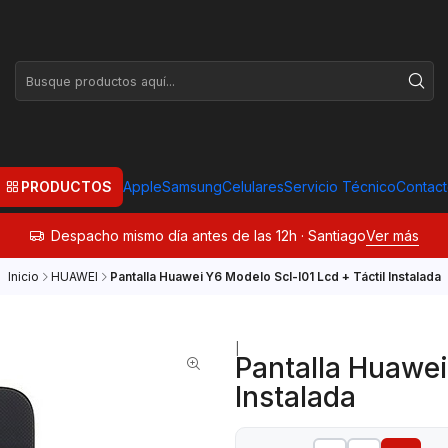
PRODUCTOS
Apple
Samsung
Celulares
Servicio Técnico
Contac
Despacho mismo día antes de las 12h · Santiago
Ver más
Inicio
HUAWEI
Pantalla Huawei Y6 Modelo Scl-l01 Lcd + Táctil Instalada
|
Pantalla Huawei
Instalada