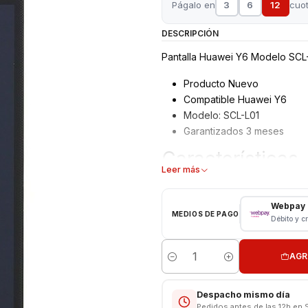
Págalo en
3
6
12
cuo
DESCRIPCIÓN
Pantalla Huawei Y6 Modelo SCL-
Producto Nuevo
Compatible Huawei Y6
Modelo: SCL-L01
Garantizados 3 meses
Características
Leer más
Pantalla Huawei
Tipo: LCD + Touch
Webpay
MEDIOS DE PAGO
Modelo: SCL-L01
Débito y c
Color: Negro
AGR
Consulte por más colores dispo
Cantidad
Valor Incluye Instalación
Despacho mismo día
Pedidos antes de las 12h en 