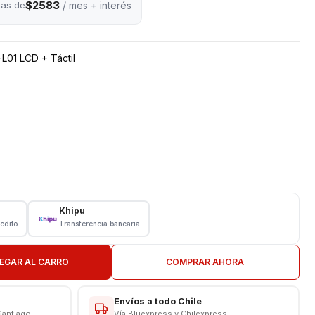
$2583
tas de
/ mes + interés
L01 LCD + Táctil
Khipu
rédito
Transferencia bancaria
EGAR AL CARRO
COMPRAR AHORA
nibles
Envíos a todo Chile
Santiago
Vía Bluexpress y Chilexpress