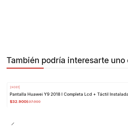
También podría interesarte uno 
24061
|
-13%
OFF
Pantalla Huawei Y9 2018 I Completa Lcd + Táctil Instalad
$32.900
$37.900