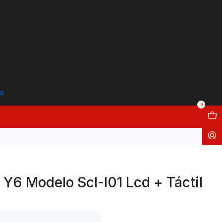
to
0
 Y6 Modelo Scl-l01 Lcd + Táctil