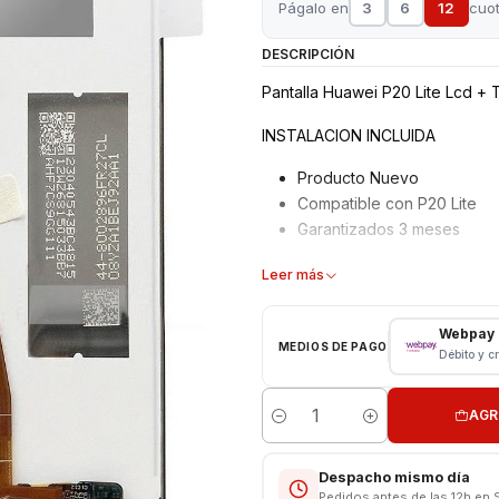
Págalo en
3
6
12
cuo
DESCRIPCIÓN
Pantalla Huawei P20 Lite Lcd + T
INSTALACION INCLUIDA
Producto Nuevo
Compatible con P20 Lite
Garantizados 3 meses
Características
Leer más
Pantalla LCD Original Huaw
Webpay
Tipo: LCD y Tactil
MEDIOS DE PAGO
Débito y c
Color: Negro
instalación Incluida
AGR
Cantidad
PANTALLA NO INCLUYE LOGO
Despacho mismo día
Somos VENTAS ELECTRONICAS
Pedidos antes de las 12h en 