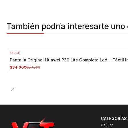
También podría interesarte uno 
54031
|
-40%
OFF
Pantalla Original Huawei P30 Lite Completa Lcd + Táctil I
$34.900
$57.900
CATEGORÍAS
Celular