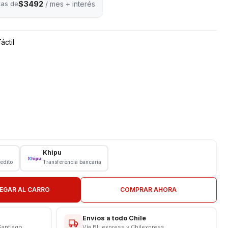
$3492
tas de
/ mes + interés
áctil
ei
Khipu
rédito
Transferencia bancaria
EGAR AL CARRO
COMPRAR AHORA
Envíos a todo Chile
Santiago
Vía Bluexpress y Chilexpress