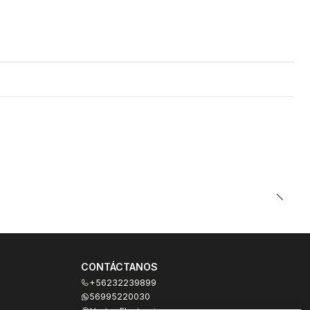
CONTÁCTANOS
+56232239899
56995220030