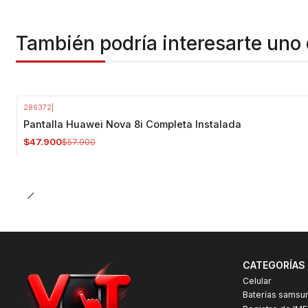
También podría interesarte uno 
286372
|
-17%
OFF
Pantalla Huawei Nova 8i Completa Instalada
$47.900
$57.900
CATEGORÍAS
Celular
Baterías samsu