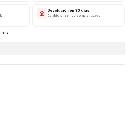
s
Devolución en 30 días
da
Cambio o reembolso garantizado
ritos
s