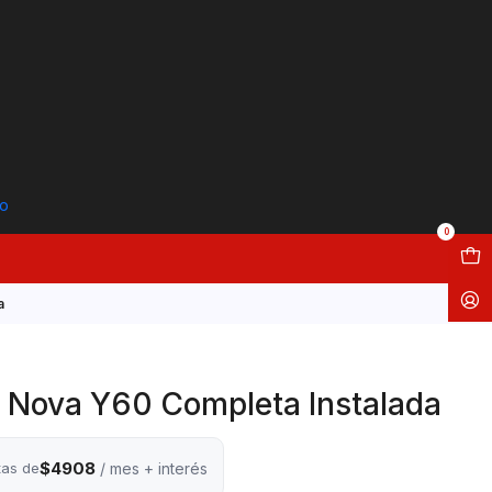
to
0
a
i Nova Y60 Completa Instalada
$4908
tas de
/ mes + interés