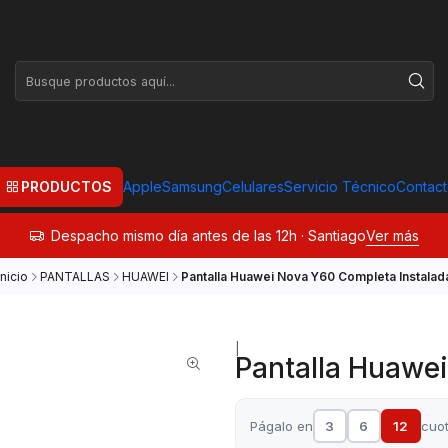
PRODUCTOS
Apple
Samsung
Celulares
Servicio Técnico
Contac
Despacho mismo día antes de las 12h · Santiago
Ver más
Inicio
PANTALLAS
HUAWEI
Pantalla Huawei Nova Y60 Completa Instalad
|
Pantalla Huawe
Págalo en
3
6
12
cuo