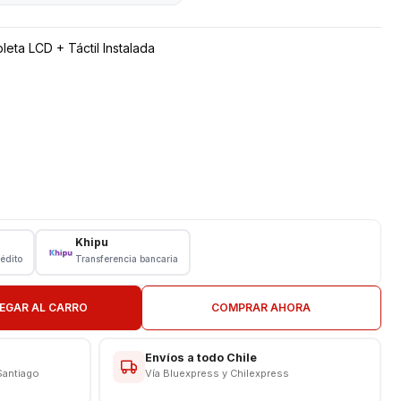
eta LCD + Táctil Instalada
Khipu
rédito
Transferencia bancaria
EGAR AL CARRO
COMPRAR AHORA
N TIENDA
CAS
Envíos a todo Chile
Santiago
Vía Bluexpress y Chilexpress