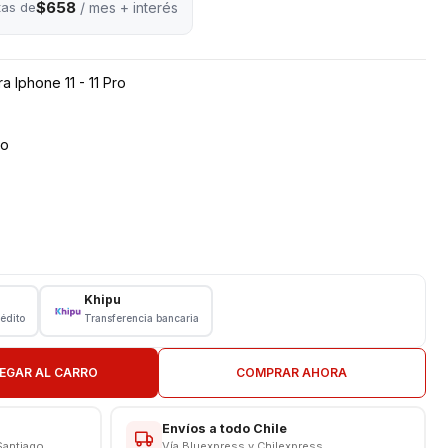
$658
tas de
/ mes + interés
 Iphone 11 - 11 Pro
ro
a
o
Khipu
rédito
Transferencia bancaria
ación.
EGAR AL CARRO
COMPRAR AHORA
Envíos a todo Chile
Santiago
Vía Bluexpress y Chilexpress