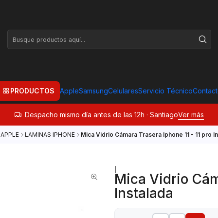
PRODUCTOS
Apple
Samsung
Celulares
Servicio Técnico
Contac
Despacho mismo día antes de las 12h · Santiago
Ver más
APPLE
LAMINAS IPHONE
Mica Vidrio Cámara Trasera Iphone 11 - 11 pro I
|
Mica Vidrio Cáma
Instalada