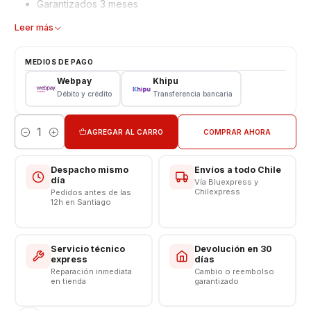
Garantizados 3 meses
Rápida y Fácil Instalación
Leer más
Características
MEDIOS DE PAGO
Mica Vidrio Cámara Trasera Xiaomi
Webpay
Khipu
Tipo: Protectora
Débito y crédito
Transferencia bancaria
Modelo: Redmi Note 10 pro - Redmi Note 10 Pro Max
VALOR INCLUYE INSTALACIÓN EN TIENDA
AGREGAR AL CARRO
COMPRAR AHORA
Cantidad
Respaldo VENTAS ELECTRONICAS
Despacho mismo
Envíos a todo Chile
día
Vía Bluexpress y
Chilexpress
Pedidos antes de las
12h en Santiago
Servicio técnico
Devolución en 30
express
días
Reparación inmediata
Cambio o reembolso
en tienda
garantizado