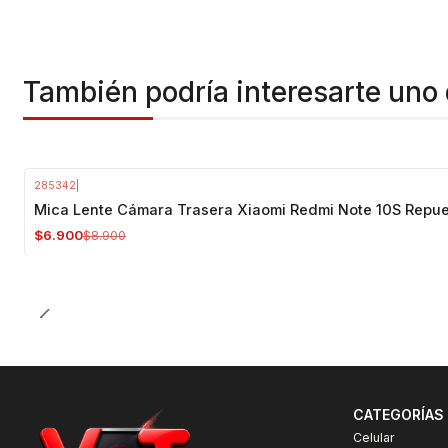
También podría interesarte uno 
285342
|
-22%
OFF
Mica Lente Cámara Trasera Xiaomi Redmi Note 10S Repu
$6.900
$8.900
CATEGORÍAS
Celular