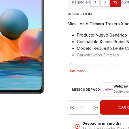
Págalo en
3
6
12
cuo
DESCRIPCIÓN
Mica Lente Cámara Trasera Xia
Producto Nuevo Genérico
Compatible Xiaomi Redmi N
Modelo: Repuesto Lente C
Garantizados 3 meses
Características
Leer más
MIca Lente Cámara Trasera
Tipo: Repuesto MICA COM
Webpay
MEDIOS DE PAGO
Modelo: Redmi Note 10 Pro
Débito y c
CONSULTE POR INSTALACION E
AGR
Cantidad
Respaldo VENTAS ELECTRONI
Despacho mismo día
Pedidos antes de las 12h en 