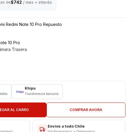
$742
tas de
/ mes + interés
omi Redmi Note 10 Pro Repuesto
ote 10 Pro
ámara Trasera
 Xiaomi
PLETO CON BISEL
Khipu
rédito
Transferencia bancaria
N TIENDA
EGAR AL CARRO
COMPRAR AHORA
CAS
Envíos a todo Chile
Santiago
Vía Bluexpress y Chilexpress